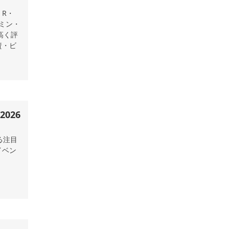
・R・
・ミン・
高く評
資・ビ
026
る注目
イベン