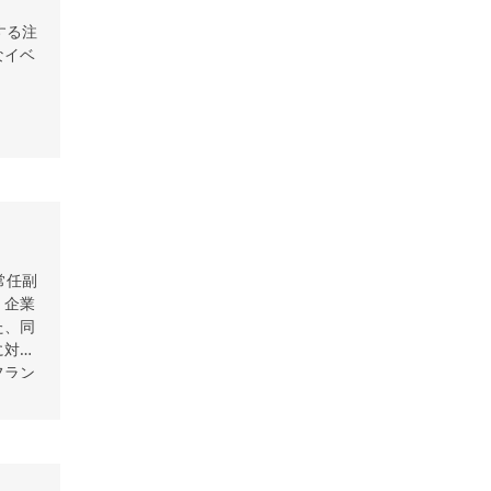
する注
なイベ
常任副
、企業
た、同
に対す
フラン
しての