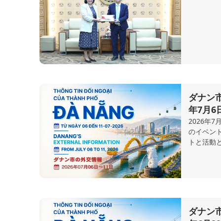
ダナン市
年7月6
2026年
のイベン
トと活動
ダナン