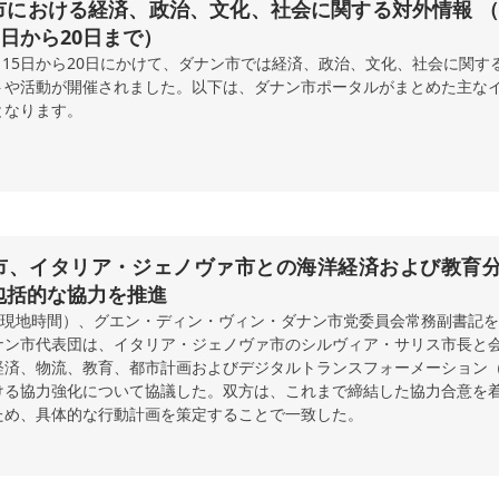
における経済、政治、文化、社会に関する対外情報 （2026
5日から20日まで）
6月15日から20日にかけて、ダナン市では経済、政治、文化、社会に関す
トや活動が開催されました。以下は、ダナン市ポータルがまとめた主な
となります。
市、イタリア・ジェノヴァ市との海洋経済および教育
包括的な協力を推進
日（現地時間）、グエン・ディン・ヴィン・ダナン市党委員会常務副書記
ナン市代表団は、イタリア・ジェノヴァ市のシルヴィア・サリス市長と
経済、物流、教育、都市計画およびデジタルトランスフォーメーション（
ける協力強化について協議した。双方は、これまで締結した協力合意を
ため、具体的な行動計画を策定することで一致した。