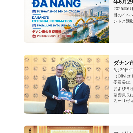
年6月2
2026年
目のイベ
ントと活
ダナン
6月29日
（Oliv
委員長は
および各
副委員長
るオリヴ
スの地方
役割を果