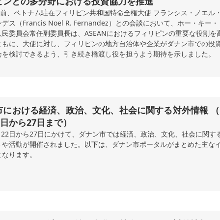
ピンとの多分野における投資協力を推進
午前、ベトナム駐在フィリピン共和国特命全権大使 フランシス・ノエル
ス（Francis Noel R. Fernandez）との会談において、ホー・キー
人民委員会常任副委員長は、ASEANにおけるフィリピンの重要な役割を
ともに、大使に対し、フィリピンの地方自治体や企業がダナン市での投
会を検討できるよう、引き続き橋渡し役を担うよう期待を示しました。
市における経済、政治、文化、社会に関する対外情報 （2
2日から27日まで）
6月22日から27日にかけて、ダナン市では経済、政治、文化、社会に関す
トや活動が開催されました。以下は、ダナン市ポータルがまとめた主な
となります。