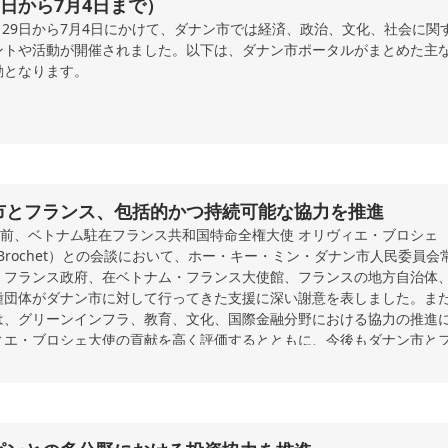
9日から7月4日まで）
6月29日から7月4日にかけて、ダナン市では経済、政治、文化、社会に関
ントや活動が開催されました。以下は、ダナン市ポータルがまとめた主
動となります。
市とフランス、包括的かつ持続可能な協力を推進
午前、ベトナム駐在フランス共和国特命全権大使 オリヴィエ・ブロシェ
ier Brochet）との会談において、ホー・キー・ミン・ダナン市人民委員会
、フランス政府、在ベトナム・フランス大使館、フランスの地方自治体
種団体がダナン市に対して行ってきた支援に深い謝意を表しました。ま
は、グリーンインフラ、教育、文化、国際金融分野における協力の推進
ィエ・ブロシェ大使の貢献を高く評価するとともに、今後もダナン市と
自治体、企業、関係機関との協力関係をさらに拡大するための架け橋と
たすよう期待を示しました。