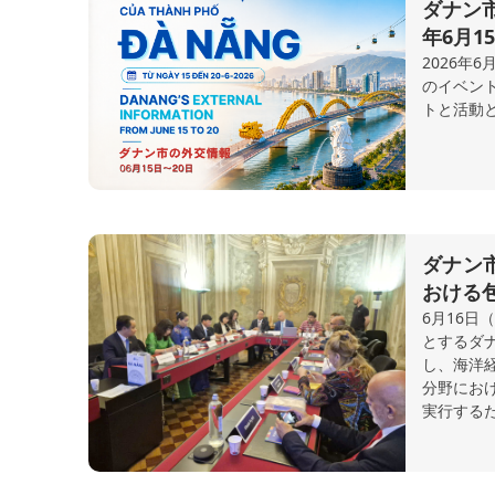
ダナン市
年6月1
2026年
のイベン
トと活動
ダナン
おける
6月16
とするダ
し、海洋
分野にお
実行する