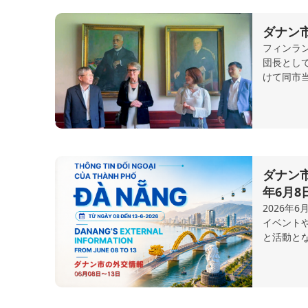
ダナン
フィンラ
団長とし
けて同市
ダナン市
年6月8
2026年
イベント
と活動と