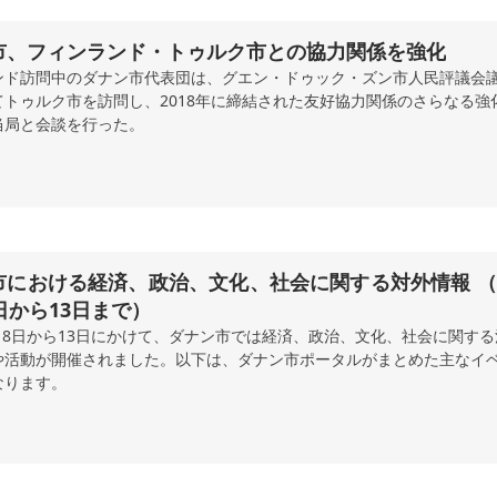
市、フィンランド・トゥルク市との協力関係を強化
ンド訪問中のダナン市代表団は、グエン・ドゥック・ズン市人民評議会
てトゥルク市を訪問し、2018年に締結された友好協力関係のさらなる強
当局と会談を行った。
における経済、政治、文化、社会に関する対外情報 （2026
日から13日まで）
6月8日から13日にかけて、ダナン市では経済、政治、文化、社会に関す
や活動が開催されました。以下は、ダナン市ポータルがまとめた主なイ
なります。