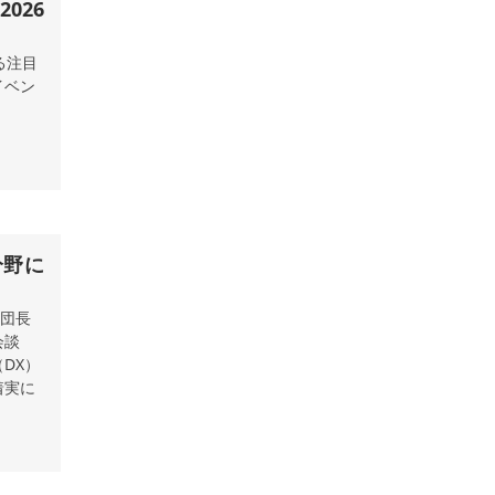
る注目
イベン
分野に
を団長
会談
DX）
着実に