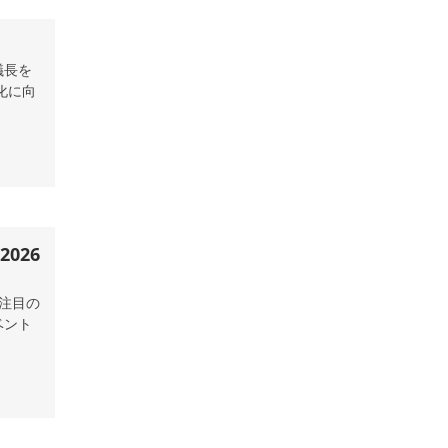
議長を
化に向
る注目の
ベント