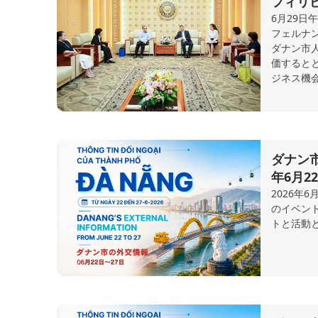
フィリ
6月29日
フェルナンデ
ダナン市
価すると
ジネス機
ダナン
年6月2
2026年
のイベン
トと活動