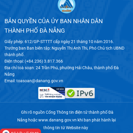
BẢN QUYỀN CỦA ỦY BAN NHÂN DÂN
THÀNH PHỐ ĐÀ NẴNG
Giấy phép: 612/GP-STTTT cấp ngày 21 tháng 10 năm 2016.
Trưởng ban Ban biên tập: Nguyễn Thị Anh Thi, Phó Chủ tịch UBND
thành phố.
Điện thoại: (+84.236) 3.817.366
Địa chỉ toà soạn: 24 Trần Phú, phường Hải Châu, thành phố Đà
Nẵng
Email:
toasoan@danang.gov.vn
Ghi rõ nguồn Cổng Thông tin điện tử thành phố Đà
Nẵng hoặc
www.danang.gov.vn
khi bạn phát hành lại
thông tin từ Website này