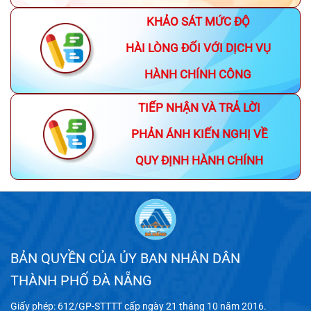
KHẢO SÁT MỨC ĐỘ
HÀI LÒNG ĐỐI VỚI DỊCH VỤ
HÀNH CHÍNH CÔNG
TIẾP NHẬN VÀ TRẢ LỜI
PHẢN ÁNH KIẾN NGHỊ VỀ
QUY ĐỊNH HÀNH CHÍNH
BẢN QUYỀN CỦA ỦY BAN NHÂN DÂN
THÀNH PHỐ ĐÀ NẴNG
Giấy phép: 612/GP-STTTT cấp ngày 21 tháng 10 năm 2016.