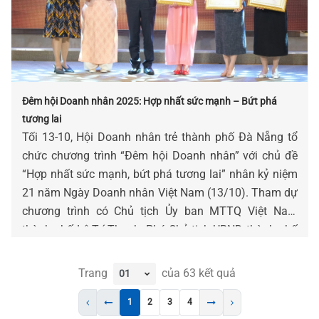
Đêm hội Doanh nhân 2025: Hợp nhất sức mạnh – Bứt phá
tương lai
Tối 13-10, Hội Doanh nhân trẻ thành phố Đà Nẵng tổ
chức chương trình “Đêm hội Doanh nhân” với chủ đề
“Hợp nhất sức mạnh, bứt phá tương lai” nhân kỷ niệm
21 năm Ngày Doanh nhân Việt Nam (13/10). Tham dự
chương trình có Chủ tịch Ủy ban MTTQ Việt Nam
thành phố Lê Trí Thanh, Phó Chủ tịch UBND thành phố
Trần Chí Cường cùng đại diện lãnh đạo các sở, ban,
ngành, doanh nghiệp hội viên và đối tác chiến lược
Trang
của
63
kết quả
của Hội.
1
2
3
4