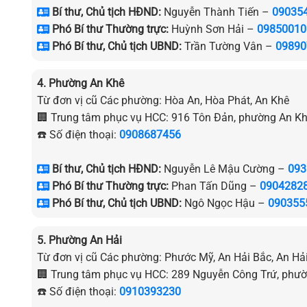
Bí thư, Chủ tịch HĐND:
Nguyễn Thành Tiến –
09035
Phó Bí thư Thường trực:
Huỳnh Sơn Hải –
09850010
Phó Bí thư, Chủ tịch UBND:
Trần Tường Vân –
09890
4. Phường An Khê
Từ đơn vị cũ Các phường: Hòa An, Hòa Phát, An Khê
🏢 Trung tâm phục vụ HCC: 916 Tôn Đản, phường An K
☎️ Số điện thoại:
0908687456
Bí thư, Chủ tịch HĐND:
Nguyễn Lê Mậu Cường –
093
Phó Bí thư Thường trực:
Phan Tấn Dũng –
0904282
Phó Bí thư, Chủ tịch UBND:
Ngô Ngọc Hậu –
090355
5. Phường An Hải
Từ đơn vị cũ Các phường: Phước Mỹ, An Hải Bắc, An H
🏢 Trung tâm phục vụ HCC: 289 Nguyễn Công Trứ, phườ
☎️ Số điện thoại:
0910393230