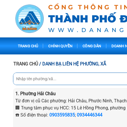
CỔNG THÔNG TI
THÀNH PHỐ 
WWW.DANANG
TRANG CHỦ
CHÍNH QUYỀN
CÔNG DÂN
DOANH N
TRANG CHỦ
/ DANH BẠ LIÊN HỆ PHƯỜNG, XÃ
1. Phường Hải Châu
Từ đơn vị cũ Các phường: Hải Châu, Phước Ninh, Thạc
🏢 Trung tâm phục vụ HCC: 15 Lê Hồng Phong, phường
☎️ Số điện thoại:
0903595835
;
0934446344