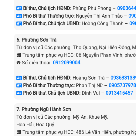
Bí thư, Chủ tịch HĐND:
Phùng Phú Phong –
090364
Phó Bí thư Thường trực:
Nguyễn Thị Anh Thảo –
09
Phó Bí thư, Chủ tịch UBND:
Hoàng Công Thanh –
09
6. Phường Sơn Trà
Từ đơn vị cũ Các phường: Thọ Quang, Nại Hiên Đông, 
🏢 Trung tâm phục vụ HCC: 06 Nguyễn Phan Vinh, phườ
☎️ Số điện thoại:
0912099004
Bí thư, Chủ tịch HĐND:
Hoàng Sơn Trà –
093633133
Phó Bí thư Thường trực:
Phan Thị Nữ –
0905737978
Phó Bí thư, Chủ tịch UBND:
Đinh Vui –
0913415457
7. Phường Ngũ Hành Sơn
Từ đơn vị cũ Các phường: Mỹ An, Khuê Mỹ,
Hòa Hải, Hòa Quý
🏢 Trung tâm phục vụ HCC: 486 Lê Văn Hiến, phường 