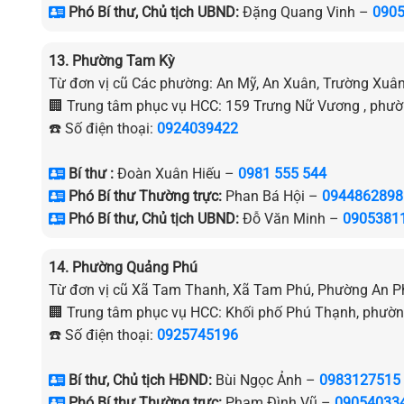
Phó Bí thư, Chủ tịch UBND:
Đặng Quang Vinh –
090
13. Phường Tam Kỳ
Từ đơn vị cũ Các phường: An Mỹ, An Xuân, Trường Xuâ
🏢 Trung tâm phục vụ HCC: 159 Trưng Nữ Vương , phư
☎️ Số điện thoại:
0924039422
Bí thư :
Đoàn Xuân Hiếu –
0981 555 544
Phó Bí thư Thường trực:
Phan Bá Hội –
0944862898
Phó Bí thư, Chủ tịch UBND:
Đỗ Văn Minh –
0905381
14. Phường Quảng Phú
Từ đơn vị cũ Xã Tam Thanh, Xã Tam Phú, Phường An P
🏢 Trung tâm phục vụ HCC: Khối phố Phú Thạnh, phườ
☎️ Số điện thoại:
0925745196
Bí thư, Chủ tịch HĐND:
Bùi Ngọc Ảnh –
0983127515
Phó Bí thư Thường trực:
Phạm Đình Vũ –
09054033