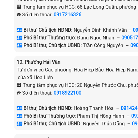
🏢 Trung tâm phục vụ HCC: 68 Lạc Long Quân, phường 
☎️ Số điện thoại:
0917216326
Bí thư, Chủ tịch HĐND:
Nguyễn Đình Khánh Vân –
0
Phó Bí thư Thường trực:
Đặng Ngọc Nhân –
090517
Phó Bí thư, Chủ tịch UBND:
Trần Công Nguyên –
09
10. Phường Hải Vân
Từ đơn vị cũ Các phường: Hòa Hiệp Bắc, Hòa Hiệp Nam
của xã Hòa Liên
🏢 Trung tâm phục vụ HCC: 20 Nguyễn Phước Chu, phư
☎️ Số điện thoại:
0918922100
Bí thư, Chủ tịch HĐND:
Hoàng Thanh Hòa –
091424
Phó Bí thư Thường trực:
Phạm Thị Hồng Hạnh –
09
Phó Bí thư, Chủ tịch UBND:
Nguyễn Thúc Dũng –
09