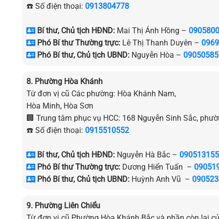
☎️ Số điện thoại:
0913804778
Bí thư, Chủ tịch HĐND:
Mai Thị Ánh Hồng –
090580
Phó Bí thư Thường trực:
Lê Thị Thanh Duyên –
0969
Phó Bí thư, Chủ tịch UBND:
Nguyễn Hòa –
09050585
8. Phường Hòa Khánh
Từ đơn vị cũ Các phường: Hòa Khánh Nam,
Hòa Minh, Hòa Sơn
🏢 Trung tâm phục vụ HCC: 168 Nguyễn Sinh Sắc, ph
☎️ Số điện thoại:
0915510552
Bí thư, Chủ tịch HĐND:
Nguyễn Hà Bắc –
090513155
Phó Bí thư Thường trực:
Dương Hiển Tuấn –
09051
Phó Bí thư, Chủ tịch UBND:
Huỳnh Anh Vũ –
090523
9. Phường Liên Chiểu
Từ đơn vị cũ Phường Hòa Khánh Bắc và phần còn lại củ