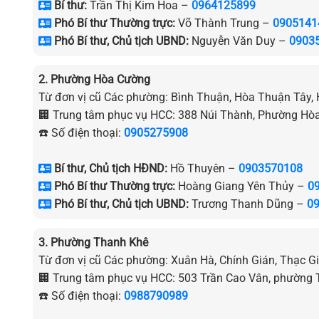
Bí thư:
Trần Thị Kim Hoa –
0964125899
Phó Bí thư Thường trực:
Võ Thành Trung –
0905141
Phó Bí thư, Chủ tịch UBND:
Nguyễn Văn Duy –
0903
2. Phường Hòa Cường
Từ đơn vị cũ Các phường: Bình Thuận, Hòa Thuận Tây
🏢 Trung tâm phục vụ HCC: 388 Núi Thành, Phường Hò
☎️ Số điện thoại:
0905275908
Bí thư, Chủ tịch HĐND:
Hồ Thuyên –
0903570108
Phó Bí thư Thường trực:
Hoàng Giang Yên Thủy –
0
Phó Bí thư, Chủ tịch UBND:
Trương Thanh Dũng –
0
3. Phường Thanh Khê
Từ đơn vị cũ Các phường: Xuân Hà, Chính Gián, Thạc G
🏢 Trung tâm phục vụ HCC: 503 Trần Cao Vân, phường
☎️ Số điện thoại:
0988790989