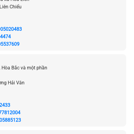
Liên Chiểu
905020483
4474
05537609
, Hòa Bắc và một phần
ờng Hải Vân
2433
77812004
05885123