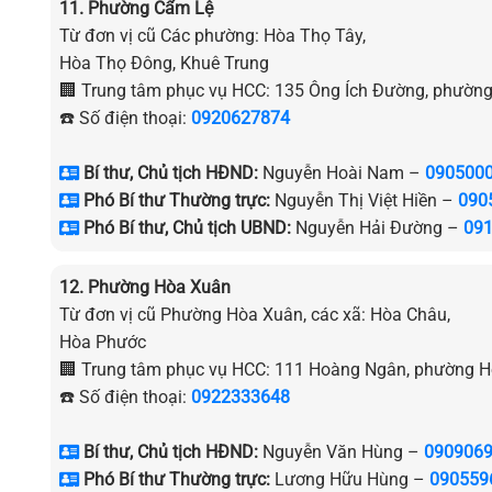
11. Phường Cẩm Lệ
Từ đơn vị cũ Các phường: Hòa Thọ Tây,
Hòa Thọ Đông, Khuê Trung
🏢 Trung tâm phục vụ HCC: 135 Ông Ích Đường, phườn
☎️ Số điện thoại:
0920627874
Bí thư, Chủ tịch HĐND:
Nguyễn Hoài Nam –
090500
Phó Bí thư Thường trực:
Nguyễn Thị Việt Hiền –
090
Phó Bí thư, Chủ tịch UBND:
Nguyễn Hải Đường –
09
12. Phường Hòa Xuân
Từ đơn vị cũ Phường Hòa Xuân, các xã: Hòa Châu,
Hòa Phước
🏢 Trung tâm phục vụ HCC: 111 Hoàng Ngân, phường 
☎️ Số điện thoại:
0922333648
Bí thư, Chủ tịch HĐND:
Nguyễn Văn Hùng –
090906
Phó Bí thư Thường trực:
Lương Hữu Hùng –
090559