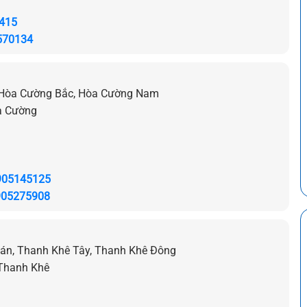
415
570134
, Hòa Cường Bắc, Hòa Cường Nam
a Cường
905145125
905275908
ián, Thanh Khê Tây, Thanh Khê Đông
 Thanh Khê