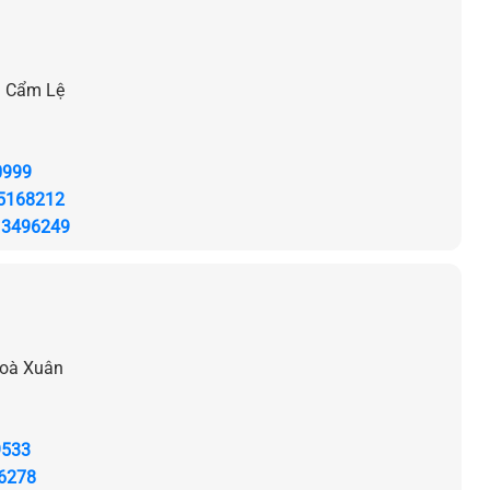
g Cẩm Lệ
0999
5168212
13496249
Hoà Xuân
9533
6278