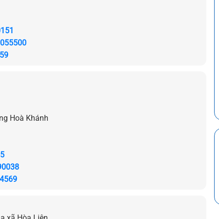
0151
055500
59
ường Hoà Khánh
5
90038
4569
a xã Hòa Liên