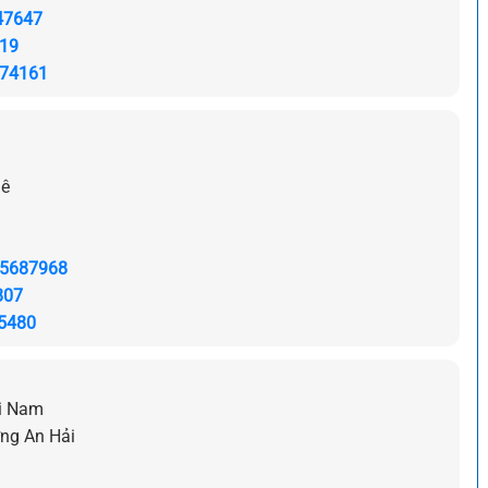
47647
19
74161
hê
5687968
807
5480
ải Nam
ng An Hải