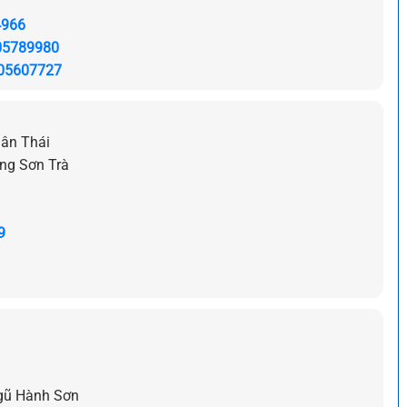
4966
05789980
05607727
Mân Thái
ng Sơn Trà
9
Ngũ Hành Sơn