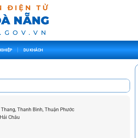
N ĐIỆN TỬ
ĐÀ NẴNG
.GOV.VN
GHIỆP
DU KHÁCH
h Thang, Thanh Bình, Thuận Phước
 Hải Châu