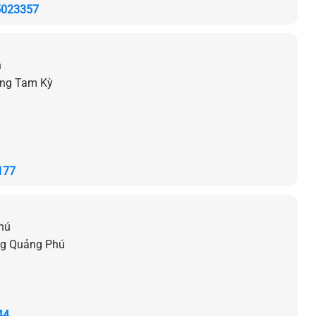
5023357
n
ờng Tam Kỳ
177
hú
ng Quảng Phú
44