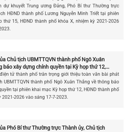
ên dự khuyết Trung ương Đảng, Phó Bí thư Thường trực
tịch HĐND thành phố Lương Nguyễn Minh Triết tại phiên
̣p thứ 15, HĐND thành phố khóa X, nhiệm kỳ 2021-2026
-2023.
của Chủ tịch UBMTTQVN thành phố Ngô Xuân
ng báo xây dựng chính quyền tại Kỳ họp thứ 12,
ố khóa X
iện tử thành phố trân trọng giới thiệu toàn văn bài phát
tịch UBMTTQVN thành phố Ngô Xuân Thắng về thông báo
yền tại phiên khai mạc Kỳ họp thứ 12, HĐND thành phố
ỳ 2021-2026 vào sáng 17-7-2023.
a Phó Bí thư Thường trực Thành ủy, Chủ tịch