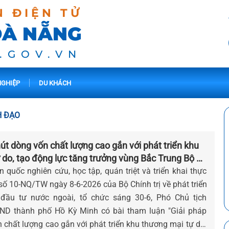
N ĐIỆN TỬ
ĐÀ NẴNG
.GOV.VN
GHIỆP
DU KHÁCH
H ĐẠO
hút dòng vốn chất lượng cao gắn với phát triển khu
do, tạo động lực tăng trưởng vùng Bắc Trung Bộ và
n Trung
n quốc nghiên cứu, học tập, quán triệt và triển khai thực
số 10-NQ/TW ngày 8-6-2026 của Bộ Chính trị về phát triển
 đầu tư nước ngoài, tổ chức sáng 30-6, Phó Chủ tịch
ND thành phố Hồ Kỳ Minh có bài tham luận "Giải pháp
 chất lượng cao gắn với phát triển khu thương mại tự do,