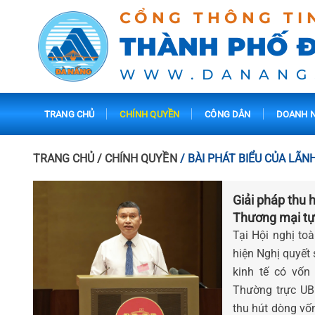
CỔNG THÔNG TI
THÀNH PHỐ 
WWW.DANANG
TRANG CHỦ
CHÍNH QUYỀN
CÔNG DÂN
DOANH N
TRANG CHỦ
/ CHÍNH QUYỀN
/ BÀI PHÁT BIỂU CỦA LÃN
Giải pháp thu 
Thương mại tự 
duyên hải miề
Tại Hội nghị toà
hiện Nghị quyết 
kinh tế có vốn
Thường trực UB
thu hút dòng vốn