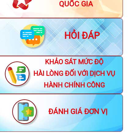
QUỐC GIA
HỎI ĐÁP
KHẢO SÁT MỨC ĐỘ
HÀI LÒNG ĐỐI VỚI DỊCH VỤ
HÀNH CHÍNH CÔNG
ĐÁNH GIÁ ĐƠN VỊ