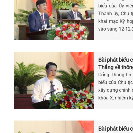
biểu của Ủy vi
Thành ủy, Chủ 
khai mạc Kỳ ho
vào sáng 12-12
Bài phát biểu 
Thắng về thô
HĐND thành ph
Cổng Thông tin đ
biểu của Chủ 
xây dựng chính qu
khóa X, nhiệm k
Bài phát biểu củ