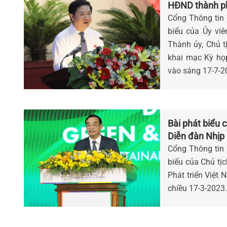
HĐND thành ph
họp thứ 12, H
Cổng Thông tin đ
biểu của Ủy viê
Thành ủy, Chủ
khai mạc Kỳ ho
vào sáng 17-7-2
Bài phát biểu c
Diễn đàn Nhịp 
Cổng Thông tin đ
biểu của Chủ ti
Phát triển Việt
chiều 17-3-2023.