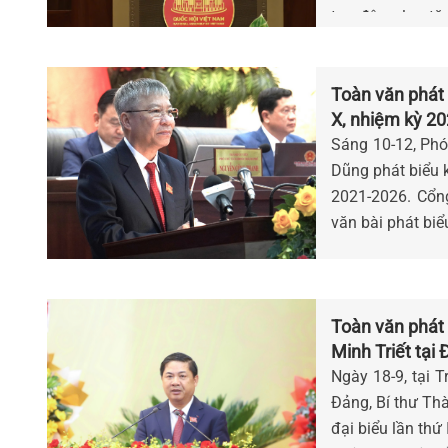
tạo động lực tă
Cổng Thông tin đ
luận.
Toàn văn phát
X, nhiệm kỳ 2
Sáng 10-12, Phó
Dũng phát biểu 
2021-2026. Cổng
văn bài phát biể
Toàn văn phát
Minh Triết tại 
Nẵng, nhiệm k
Ngày 18-9, tại 
Đảng, Bí thư Th
đại biểu lần th