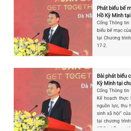
Phát biểu bế 
Hồ Kỳ Minh tại
Mão 2023
Cổng Thông tin đ
biểu bế mạc c
tại Chương trì
17-2.
Bài phát biê
Kỳ Minh tại ch
2023
Cổng Thông tin đ
Kế hoạch thực 
nguồn lực, thu 
sinh xã hội” cu
tại chương trì
17-2 tại Trung t