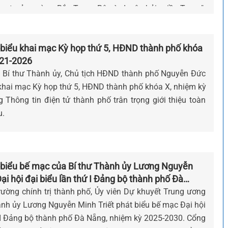
ng trưởng vùng Bắc Trung Bộ và duyên hải miền Trung".
iện tử thành phố trân trọng giới thiệu toàn văn bài tham
 biểu khai mạc Kỳ họp thứ 5, HĐND thành phố khóa
021-2026
 Bí thư Thành ủy, Chủ tịch HĐND thành phố Nguyễn Đức
khai mạc Kỳ họp thứ 5, HĐND thành phố khóa X, nhiệm kỳ
 Thông tin điện tử thành phố trân trọng giới thiệu toàn
u.
 biểu bế mạc của Bí thư Thành ủy Lương Nguyễn
Đại hội đại biểu lần thứ I Đảng bộ thành phố Đà
ỳ 2025 - 2030
Trường chính trị thành phố, Ủy viên Dự khuyết Trung ương
ành ủy Lương Nguyễn Minh Triết phát biểu bế mạc Đại hội
ứ I Đảng bộ thành phố Đà Nẵng, nhiệm kỳ 2025-2030. Cổng