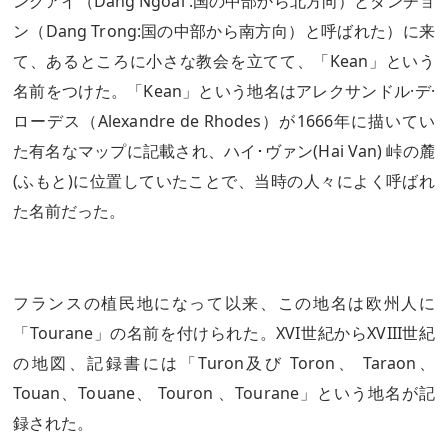
ングアイ（Dang Ngoai :国の中部から北方向）とダンチョ
ン（Dang Trong:国の中部から南方向）と呼ばれた）に来
て、あるところに小さな教会を立てて、「Kean」という
名前をつけた。「Kean」という地名はアレクサンドル·デ·
ローデス（Alexandre de Rhodes）が1666年に描いてい
た有名なマップに記載され、ハイ･ヴァン(Hai Van) 峠の麓
(ふもと)に位置していたことで、当時の人々によく呼ばれ
た名前だった。
フランスの植民地になって以来、この地名は欧州人に
「Tourane」の名前を付けられた。XVI世紀からXVIII世紀
の地図、記録書には「Turon及び Toron、 Taraon、
Touan、Touane、 Touron 、Tourane」という地名が記
録された。