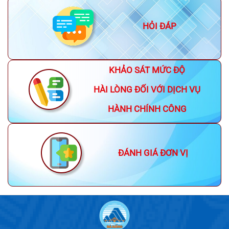
HỎI ĐÁP
KHẢO SÁT MỨC ĐỘ
HÀI LÒNG ĐỐI VỚI DỊCH VỤ
HÀNH CHÍNH CÔNG
ĐÁNH GIÁ ĐƠN VỊ