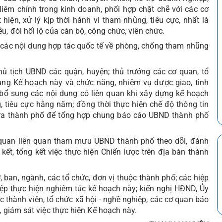
iêm chính trong kinh doanh, phối hợp chặt chẽ với các cơ
ện, xử lý kịp thời hành vi tham nhũng, tiêu cực, nhất là
, đòi hối lộ của cán bộ, công chức, viên chức.
 các nội dung hợp tác quốc tế về phòng, chống tham nhũng
hủ tịch UBND các quận, huyện; thủ trưởng các cơ quan, tổ
ung Kế hoạch này và chức năng, nhiệm vụ được giao, tình
 bổ sung các nội dung có liên quan khi xây dựng kế hoạch
, tiêu cực hằng năm; đồng thời thực hiện chế độ thông tin
tra thành phố để tổng hợp chung báo cáo UBND thành phố
ơ quan liên quan tham mưu UBND thành phố theo dõi, đánh
 kết, tổng kết việc thực hiện Chiến lược trên địa bàn thành
ban, ngành, các tổ chức, đơn vị thuộc thành phố; các hiệp
ệp thực hiện nghiêm túc kế hoạch này; kiến nghị HĐND, Ủy
 thành viên, tổ chức xã hội - nghề nghiệp, các cơ quan báo
, giám sát việc thực hiện Kế hoạch này.