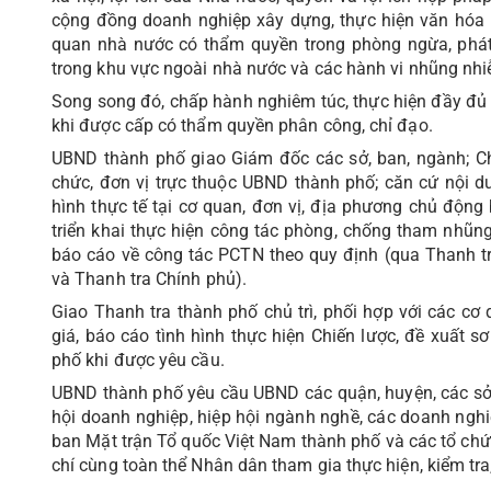
cộng đồng doanh nghiệp xây dựng, thực hiện văn hóa l
quan nhà nước có thẩm quyền trong phòng ngừa, phát hi
trong khu vực ngoài nhà nước và các hành vi nhũng nhiễu
Song song đó, chấp hành nghiêm túc, thực hiện đầy đủ
khi được cấp có thẩm quyền phân công, chỉ đạo.
UBND thành phố giao Giám đốc các sở, ban, ngành; C
chức, đơn vị trực thuộc UBND thành phố; căn cứ nội d
hình thực tế tại cơ quan, đơn vị, địa phương chủ động
triển khai thực hiện công tác phòng, chống tham nhũng
báo cáo về công tác PCTN theo quy định (qua Thanh 
và Thanh tra Chính phủ).
Giao Thanh tra thành phố chủ trì, phối hợp với các c
giá, báo cáo tình hình thực hiện Chiến lược, đề xuất sơ
phố khi được yêu cầu.
UBND thành phố yêu cầu UBND các quận, huyện, các sở, 
hội doanh nghiệp, hiệp hội ngành nghề, các doanh nghi
ban Mặt trận Tổ quốc Việt Nam thành phố và các tổ chức
chí cùng toàn thể Nhân dân tham gia thực hiện, kiểm tra