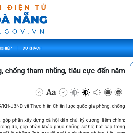
N ĐIỆN TỬ
ĐÀ NẴNG
.GOV.VN
GHIỆP
DU KHÁCH
g, chống tham nhũng, tiêu cực đến năm
225/KH-UBND về Thực hiện Chiến lược quốc gia phòng, chống
, góp phần xây dựng xã hội dân chủ, kỷ cương, liêm chính;
 Trong đó, góp phần khắc phục những sơ hở, bất cập trong