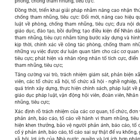
phòng, chống tham nhũng, tiêu cực.
Đồng thời, triển khai giải pháp nhằm nâng cao nhận 
chống tham nhũng, tiêu cực: Đổi mới, nâng cao hiệu q
luật về phòng, chống tham nhũng, tiêu cực; đưa nội 
giáo dục, đào tạo, bồi dưỡng; tạo điều kiện để Nhân d
tham nhũng, tiêu cực nhằm từng bước xây dựng và hình 
kịp thời, chính xác về công tác phòng, chống tham nhũ
những vụ việc được dư luận quan tâm cho các cơ quan 
tiêu cực; phát hiện và nhân rộng nhân tố tích cực, điển
tham nhũng, tiêu cực;
Tăng cường vai trò, trách nhiệm giám sát, phản biện x
viên, các tổ chức xã hội, tổ chức xã hội - nghề nghiệp,
quá trình xây dựng, thực hiện chính sách, pháp luật về 
giáo dục pháp luật, vận động hội viên, đoàn viên, Nhân
nhũng, tiêu cực;
Xác định rõ trách nhiệm của các cơ quan, tổ chức, đơn v
phản ánh, báo cáo, tố cáo về hành vi tham nhũng, tiêu
hiện khen thưởng, bảo vệ người phản ánh, báo cáo, tố 
cố ý phản ánh, báo cáo, tố cáo sai sự thật để vu khống, g
xã hội, lợi ích của Nhà nước, quyền và lợi ích hợp phá