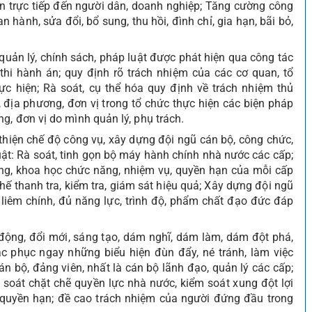
an trực tiếp đến người dân, doanh nghiệp; Tăng cường công
n hành, sửa đổi, bổ sung, thu hồi, đình chỉ, gia hạn, bãi bỏ,
quản lý, chính sách, pháp luật được phát hiện qua công tác
ử, thi hành án; quy định rõ trách nhiệm của các cơ quan, tổ
ực hiện; Rà soát, cụ thể hóa quy định về trách nhiệm thủ
địa phương, đơn vị trong tổ chức thực hiện các biện pháp
g, đơn vị do mình quản lý, phụ trách.
n thiện chế độ công vụ, xây dựng đội ngũ cán bộ, công chức,
uật: Rà soát, tinh gọn bộ máy hành chính nhà nước các cấp;
àng, khoa học chức năng, nhiệm vụ, quyền hạn của mỗi cấp
ế thanh tra, kiểm tra, giám sát hiệu quả; Xây dựng đội ngũ
 liêm chính, đủ năng lực, trình độ, phẩm chất đạo đức đáp
động, đổi mới, sáng tạo, dám nghĩ, dám làm, dám đột phá,
ắc phục ngay những biểu hiện đùn đẩy, né tránh, làm việc
 bộ, đảng viên, nhất là cán bộ lãnh đạo, quản lý các cấp;
 soát chặt chẽ quyền lực nhà nước, kiểm soát xung đột lợi
, quyền hạn; đề cao trách nhiệm của người đứng đầu trong