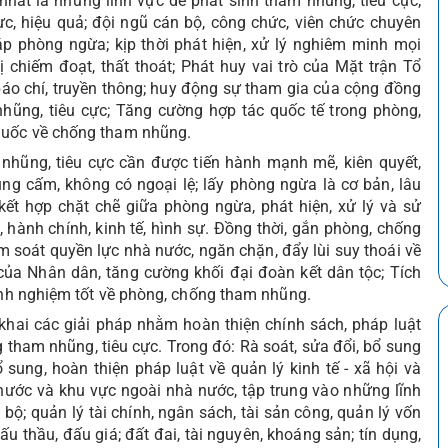
i nhất là những lĩnh vực dễ phát sinh tham nhũng, tiêu cực;
c, hiệu quả; đội ngũ cán bộ, công chức, viên chức chuyên
áp phòng ngừa; kịp thời phát hiện, xử lý nghiêm minh mọi
bị chiếm đoạt, thất thoát; Phát huy vai trò của Mặt trận Tổ
báo chí, truyền thông; huy động sự tham gia của cộng đồng
ũng, tiêu cực; Tăng cường hợp tác quốc tế trong phòng,
quốc về chống tham nhũng.
 nhũng, tiêu cực cần được tiến hành mạnh mẽ, kiên quyết,
vùng cấm, không có ngoại lệ; lấy phòng ngừa là cơ bản, lâu
; kết hợp chặt chẽ giữa phòng ngừa, phát hiện, xử lý và sử
 hành chính, kinh tế, hình sự. Đồng thời, gắn phòng, chống
m soát quyền lực nhà nước, ngăn chặn, đẩy lùi suy thoái về
n của Nhân dân, tăng cường khối đại đoàn kết dân tộc; Tích
kinh nghiệm tốt về phòng, chống tham nhũng.
̉n khai các giải pháp nhằm hoàn thiện chính sách, pháp luật
g tham nhũng, tiêu cực. Trong đó: Rà soát, sửa đổi, bổ sung
sung, hoàn thiện pháp luật về quản lý kinh tế - xã hội và
nước và khu vực ngoài nhà nước, tập trung vào những lĩnh
bộ; quản lý tài chính, ngân sách, tài sản công, quản lý vốn
 thầu, đấu giá; đất đai, tài nguyên, khoáng sản; tín dụng,