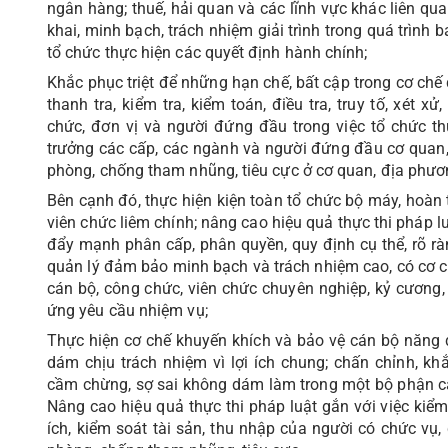
ngân hàng; thuế, hải quan và các lĩnh vực khác liên qu
khai, minh bạch, trách nhiệm giải trình trong quá trình ba
tổ chức thực hiện các quyết định hành chính;
Khắc phục triệt để những hạn chế, bất cập trong cơ chế 
thanh tra, kiểm tra, kiểm toán, điều tra, truy tố, xét x
chức, đơn vị và người đứng đầu trong việc tổ chức th
trưởng các cấp, các ngành và người đứng đầu cơ quan, 
phòng, chống tham nhũng, tiêu cực ở cơ quan, địa phươn
Bên cạnh đó, thực hiện kiện toàn tổ chức bộ máy, hoà
viên chức liêm chính; nâng cao hiệu quả thực thi pháp l
đẩy mạnh phân cấp, phân quyền, quy định cụ thể, rõ r
quản lý đảm bảo minh bạch và trách nhiệm cao, có cơ ch
cán bộ, công chức, viên chức chuyên nghiệp, kỷ cương,
ứng yêu cầu nhiệm vụ;
Thực hiện cơ chế khuyến khích và bảo vệ cán bộ năng 
dám chịu trách nhiệm vì lợi ích chung; chấn chỉnh, kh
cầm chừng, sợ sai không dám làm trong một bộ phận cán
Nâng cao hiệu quả thực thi pháp luật gắn với việc kiểm
ích, kiểm soát tài sản, thu nhập của người có chức vụ