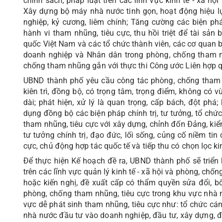
chính sách, pháp luật trên các lĩnh vực kinh tế - xã hộ
Xây dựng bộ máy nhà nước tinh gọn, hoạt động hiệu lự
nghiệp, kỷ cương, liêm chính; Tăng cường các biện ph
hành vi tham nhũng, tiêu cực, thu hồi triệt để tài sản 
quốc Việt Nam và các tổ chức thành viên, các cơ quan 
doanh nghiệp và Nhân dân trong phòng, chống tham nh
chống tham nhũng gắn với thực thi Công ước Liên hợp 
UBND thành phố yêu cầu công tác phòng, chống tham
kiên trì, đồng bộ, có trọng tâm, trọng điểm, không có 
dài; phát hiện, xử lý là quan trọng, cấp bách, đột phá
dụng đồng bộ các biện pháp chính trị, tư tưởng, tổ chức,
tham nhũng, tiêu cực với xây dựng, chỉnh đốn Đảng, kiể
tư tưởng chính trị, đạo đức, lối sống, củng cố niềm ti
cực, chủ động hợp tác quốc tế và tiếp thu có chọn lọc 
Để thực hiện Kế hoạch đề ra, UBND thành phố sẽ triê
trên các lĩnh vực quản lý kinh tế - xã hội và phòng, chốn
hoặc kiến nghị, đề xuất cấp có thẩm quyền sửa đổi, bổ 
phòng, chống tham nhũng, tiêu cực trong khu vực nhà 
vực dễ phát sinh tham nhũng, tiêu cực như: tổ chức cán 
nhà nước đầu tư vào doanh nghiệp, đầu tư, xây dựng, đấu