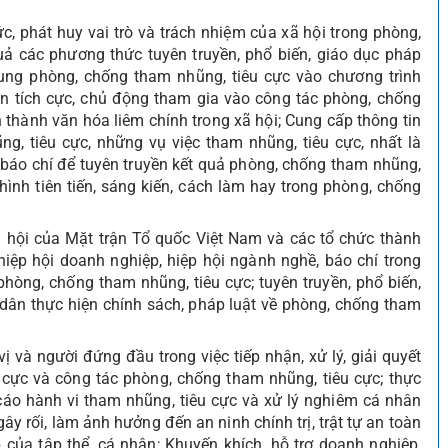
thức, phát huy vai trò và trách nhiệm của xã hội trong phòng,
uả các phương thức tuyên truyền, phổ biến, giáo dục pháp
dung phòng, chống tham nhũng, tiêu cực vào chương trình
ân tích cực, chủ động tham gia vào công tác phòng, chống
thành văn hóa liêm chính trong xã hội; Cung cấp thông tin
ng, tiêu cực, những vụ việc tham nhũng, tiêu cực, nhất là
báo chí để tuyên truyền kết quả phòng, chống tham nhũng,
 hình tiên tiến, sáng kiến, cách làm hay trong phòng, chống
ã hội của Mặt trận Tổ quốc Việt Nam và các tổ chức thành
 hiệp hội doanh nghiệp, hiệp hội ngành nghề, báo chí trong
phòng, chống tham nhũng, tiêu cực; tuyên truyền, phổ biến,
 dân thực hiện chính sách, pháp luật về phòng, chống tham
ị và người đứng đầu trong việc tiếp nhận, xử lý, giải quyết
 cực và công tác phòng, chống tham nhũng, tiêu cực; thực
cáo hành vi tham nhũng, tiêu cực và xử lý nghiêm cá nhân
ây rối, làm ảnh hưởng đến an ninh chính trị, trật tự an toàn
p của tập thể, cá nhân; Khuyến khích, hỗ trợ doanh nghiệp,