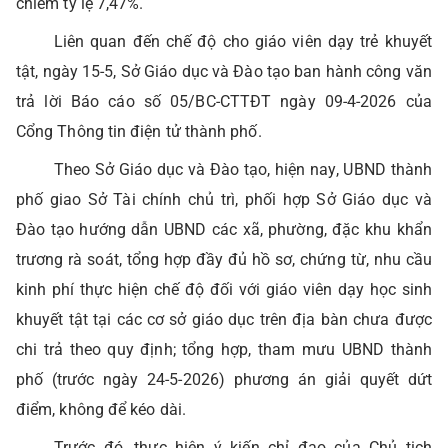
chiếm tỷ lệ 7,47%.
Liên quan đến chế độ cho giáo viên dạy trẻ khuyết
tật, ngày 15-5, Sở Giáo dục và Đào tạo ban hành công văn
trả lời Báo cáo số 05/BC-CTTĐT ngày 09-4-2026 của
Cổng Thông tin điện tử thành phố.
Theo Sở Giáo dục và Đào tạo, hiện nay, UBND thành
phố giao Sở Tài chính chủ trì, phối hợp Sở Giáo dục và
Đào tạo hướng dẫn UBND các xã, phường, đặc khu khẩn
trương rà soát, tổng hợp đầy đủ hồ sơ, chứng từ, nhu cầu
kinh phí thực hiện chế độ đối với giáo viên dạy học sinh
khuyết tật tại các cơ sở giáo dục trên địa bàn chưa được
chi trả theo quy định; tổng hợp, tham mưu UBND thành
phố (trước ngày 24-5-2026) phương án giải quyết dứt
điểm, không để kéo dài.
Trước đó, thực hiện ý kiến chỉ đạo của Chủ tịch