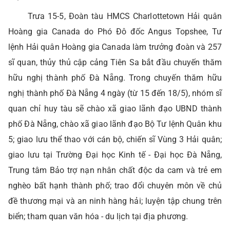
Trưa 15-5, Đoàn tàu HMCS Charlottetown Hải quân
Hoàng gia Canada do Phó Đô đốc Angus Topshee, Tư
lệnh Hải quân Hoàng gia Canada làm trưởng đoàn và 257
sĩ quan, thủy thủ cập cảng Tiên Sa bắt đầu chuyến thăm
hữu nghị thành phố Đà Nẵng. Trong chuyến thăm hữu
nghị thành phố Đà Nẵng 4 ngày (từ 15 đến 18/5), nhóm sĩ
quan chỉ huy tàu sẽ chào xã giao lãnh đạo UBND thành
phố Đà Nẵng, chào xã giao lãnh đạo Bộ Tư lệnh Quân khu
5; giao lưu thể thao với cán bộ, chiến sĩ Vùng 3 Hải quân;
giao lưu tại Trường Đại học Kinh tế - Đại học Đà Nẵng,
Trung tâm Bảo trợ nạn nhân chất độc da cam và trẻ em
nghèo bất hạnh thành phố; trao đổi chuyên môn về chủ
đề thương mại và an ninh hàng hải; luyện tập chung trên
biển; tham quan văn hóa - du lịch tại địa phương.