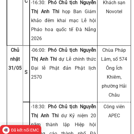
C
-16:30:
Phó Chủ tịch Nguyễn
Khách sạn
Thị Anh Thi
họp Ban Giám
Novotel
khảo đêm khai mạc Lễ hội
Pháo hoa quốc tế Đà Nẵng
2026
Chủ
-06:00:
Phó Chủ tịch Nguyễn
Chùa Pháp
nhật
Thị Anh Thi
dự Lễ chính thức
Lâm, số 574
31/05
Đại lễ Phật đản Phật lịch
Ông Ích
S
2570
Khiêm,
phường Hải
Châu
-18:30:
Phó Chủ tịch Nguyễn
Công viên
Thị Anh Thi
dự Kỷ niệm 20
APEC
năm thành lập Hiệp hội
C
Đã kết nối EMC
Quảng cáo thành phố Đà