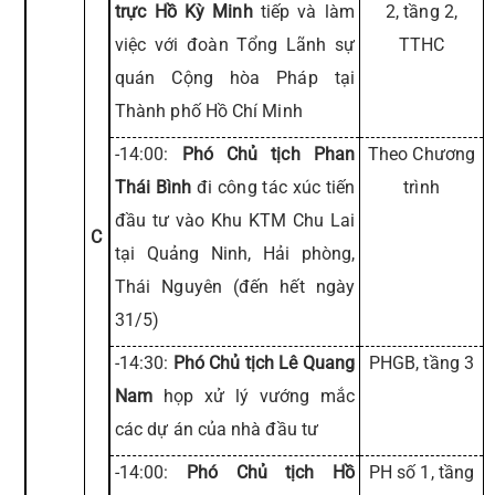
trực Hồ Kỳ Minh
tiếp và làm
2, tầng 2,
việc với đoàn Tổng Lãnh sự
TTHC
quán Cộng hòa Pháp tại
Thành phố Hồ Chí Minh
-14:00:
Phó Chủ tịch Phan
Theo Chương
Thái Bình
đi công tác xúc tiến
trình
đầu tư vào Khu KTM Chu Lai
C
tại Quảng Ninh, Hải phòng,
Thái Nguyên (đến hết ngày
31/5)
-14:30:
Phó Chủ tịch Lê Quang
PHGB, tầng 3
Nam
họp xử lý vướng mắc
các dự án của nhà đầu tư
-14:00:
Phó Chủ tịch Hồ
PH số 1, tầng