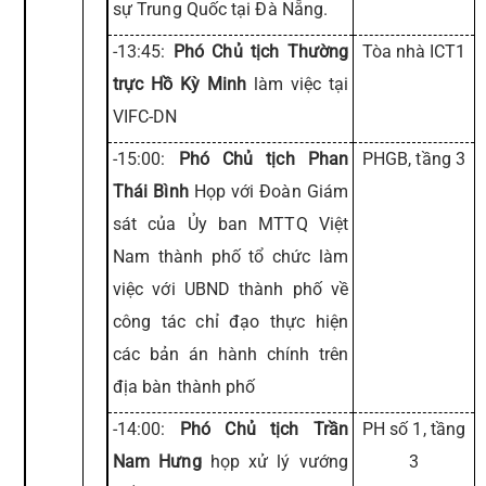
sự Trung Quốc tại Đà Nẵng.
-13:45:
Phó Chủ tịch Thường
Tòa nhà ICT1
trực Hồ Kỳ Minh
làm việc tại
VIFC-DN
-15:00:
Phó Chủ tịch Phan
PHGB, tầng 3
Thái Bình
Họp với Đoàn Giám
sát của Ủy ban MTTQ Việt
Nam thành phố tổ chức làm
việc với UBND thành phố về
công tác chỉ đạo thực hiện
các bản án hành chính trên
địa bàn thành phố
-14:00:
Phó Chủ tịch Trần
PH số 1, tầng
Nam Hưng
họp xử lý vướng
3