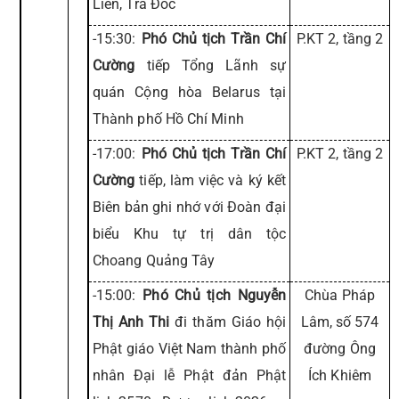
Liên, Trà Đốc
-15:30:
Phó Chủ tịch Trần Chí
P.KT 2, tầng 2
Cường
tiếp Tổng Lãnh sự
quán Cộng hòa Belarus tại
Thành phố Hồ Chí Minh
-17:00:
Phó Chủ tịch Trần Chí
P.KT 2, tầng 2
Cường
tiếp, làm việc và ký kết
Biên bản ghi nhớ với Đoàn đại
biểu Khu tự trị dân tộc
Choang Quảng Tây
-15:00:
Phó Chủ tịch Nguyễn
Chùa Pháp
Thị Anh Thi
đi thăm Giáo hội
Lâm, số 574
Phật giáo Việt Nam thành phố
đường Ông
nhân Đại lễ Phật đản Phật
Ích Khiêm