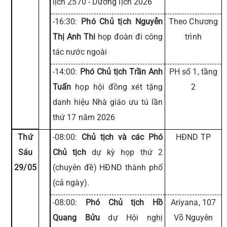
lịch 2570 - Dương lịch 2026
-16:30:
Phó Chủ tịch Nguyễn
Theo Chương
Thị Anh Thi
họp đoàn đi công
trình
tác nước ngoài
-14:00:
Phó Chủ tịch Trần Anh
PH số 1, tầng
Tuấn
họp hội đồng xét tặng
2
danh hiệu Nhà giáo ưu tú lần
thứ 17 năm 2026
Thứ
-08:00:
Chủ tịch và các Phó
HĐND TP
Sáu
Chủ tịch
dự kỳ họp thứ 2
29/05
(chuyên đề) HĐND thành phố
(cả ngày).
-08:00:
Phó Chủ tịch Hồ
Ariyana, 107
Quang Bửu
dự Hội nghị
Võ Nguyên