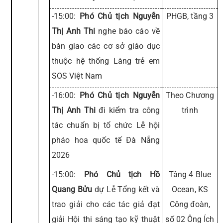
-15:00:
Phó Chủ tịch Nguyễn
PHGB, tầng 3
Thị Anh Thi
nghe báo cáo về
bàn giao các cơ sở giáo dục
thuộc hệ thống Làng trẻ em
SOS Việt Nam
-16:00:
Phó Chủ tịch Nguyễn
Theo Chương
Thị Anh Thi
đi kiểm tra công
trình
tác chuẩn bị tổ chức Lễ hội
pháo hoa quốc tế Đà Nẵng
2026
-15:00:
Phó Chủ tịch Hồ
Tầng 4 Blue
Quang Bửu
dự Lễ Tổng kết và
Ocean, KS
trao giải cho các tác giả đạt
Công đoàn,
giải Hội thi sáng tạo kỹ thuật
số 02 Ông Ích