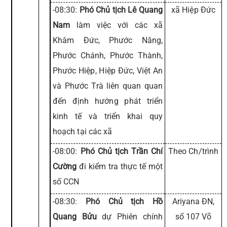
-08:30:
Phó Chủ tịch Lê Quang
xã Hiệp Đức
Nam
làm việc với các xã
Khâm Đức, Phước Năng,
Phước Chánh, Phước Thành,
Phước Hiệp, Hiệp Đức, Việt An
và Phước Trà liên quan quan
đến định hướng phát triển
kinh tế và triển khai quy
hoạch tại các xã
-08:00:
Phó Chủ tịch Trần Chí
Theo Ch/trình
Cường
đi kiểm tra thực tế một
số CCN
-08:30:
Phó Chủ tịch Hồ
Ariyana ĐN,
Quang Bửu
dự Phiên chính
số 107 Võ