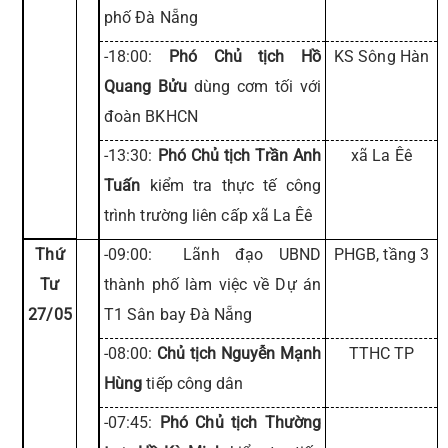
phố Đà Nẵng
-18:00:
Phó Chủ tịch Hồ
KS Sông Hàn
Quang Bửu
dùng cơm tối với
đoàn BKHCN
-13:30:
Phó Chủ tịch Trần Anh
xã La Êê
Tuấn
kiểm tra thực tế công
trình trường liên cấp xã La Êê
Thứ
-09:00: Lãnh đạo UBND
PHGB, tầng 3
Tư
thành phố làm việc về Dự án
27/05
T1 Sân bay Đà Nẵng
-08:00:
Chủ tịch Nguyễn Mạnh
TTHC TP
Hùng
tiếp công dân
-07:45:
Phó Chủ tịch Thường