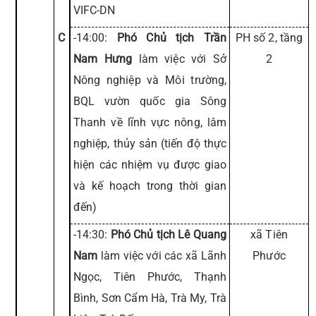
VIFC-DN
C
-14:00:
Phó Chủ tịch Trần
PH số 2, tầng
Nam Hưng
làm việc với Sở
2
Nông nghiệp và Môi trường,
BQL vườn quốc gia Sông
Thanh về lĩnh vực nông, lâm
nghiệp, thủy sản (tiến độ thực
hiện các nhiệm vụ được giao
và kế hoạch trong thời gian
đến)
-14:30:
Phó Chủ tịch Lê Quang
xã Tiên
Nam
làm việc với các xã Lãnh
Phước
Ngọc, Tiên Phước, Thạnh
Bình, Sơn Cẩm Hà, Trà My, Trà