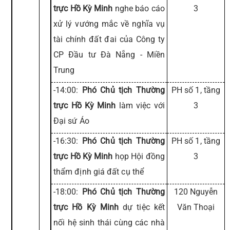
trực Hồ Kỳ Minh
nghe báo cáo
3
xử lý vướng mắc về nghĩa vụ
tài chính đất đai của Công ty
CP Đầu tư Đà Nẵng - Miền
Trung
-14:00:
Phó Chủ tịch Thường
PH số 1, tầng
trực Hồ Kỳ Minh
làm việc với
3
Đại sứ Áo
-16:30:
Phó Chủ tịch Thường
PH số 1, tầng
trực Hồ Kỳ Minh
họp Hội đồng
3
thẩm định giá đất cụ thể
-18:00:
Phó Chủ tịch Thường
120 Nguyễn
trực Hồ Kỳ Minh
dự tiệc kết
Văn Thoại
nối hệ sinh thái cùng các nhà