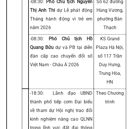
-08:30:
Phó Chủ tịch Nguyễn
Số 62 đường
Thị Anh Thi
dự Lễ phát động
Hùng Vương,
Tháng hành động vì trẻ em
phường Bàn
năm 2026
Thạch
-08:30:
Phó Chủ tịch Hồ
KS Grand
Quang Bửu
dự và PB tại diễn
Plaza Hà Nội,
đàn cấp cao chuyển đổi số
số 117 Trần
Việt Nam - Châu Á 2026
Duy Hưng,
Trung Hòa,
HN
-18:30: Lãnh đạo UBND
Theo Chương
thành phố tiếp cơm Đại biểu
trình
về tham dự Hội nghị trao đổi
kinh nghiệm nâng cao QLNN
trong lĩnh vực đất đai thông