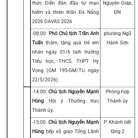
thức Diễn đàn đầu tư mạo
Nguyên Giáp,
hiểm và thiên thần Đà Nẵng
ĐN
2026 DAVAS 2026
-08:00:
Phó Chủ tịch Trần Anh
phường Ngũ
Tuấn
thăm, tặng quà trẻ em
Hành Sơn
nhân ngày 01/6 taih trường
Tiểu học, THCS, THPT Hy
Vọng (GM 195-GM/TU ngày
22/5/2026)
-14:00:
Chủ tịch Nguyễn Mạnh
Phòng họp
Hùng
Hội ý Thường trực
Thành ủy
Thành ủy.
-15:00:
Chủ tịch Nguyễn Mạnh
P. Khánh tiết
Hùng
tiếp xã giao Tổng Lãnh
tầng 2