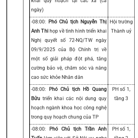
khai quy hoạch tại các xã (cả
ngày)
-08:00:
Phó Chủ tịch Nguyễn Thị
Hội trường
Anh Thi
họp về tình hình triển khai
Thành uỷ
Nghị quyết số 72-NQ/TW ngày
09/9/2025 của Bộ Chính trị về
một số giải pháp đột phá, tăng
cường bảo vệ, chăm sóc và nâng
cao sức khỏe Nhân dân
-08:00:
Phó Chủ tịch Hồ Quang
PH số 1,
Bửu
triển khai các nội dung quy
tầng 3
hoạch ngành khoa học công nghệ
trong quy hoạch chung của TP
-08:00:
Phó Chủ tịch Trần Anh
PH số 1,