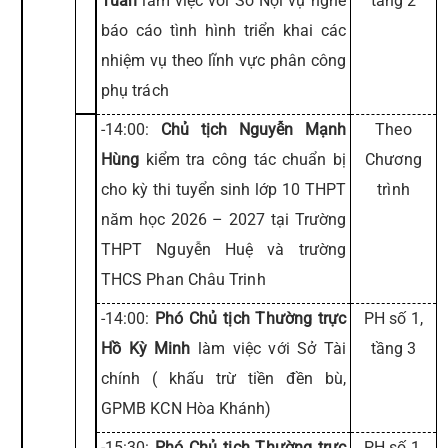
Tuấn
làm việc với Sở Nội vụ nghe
tầng 2
báo cáo tình hình triển khai các
nhiệm vụ theo lĩnh vực phân công
phụ trách
-14:00:
Chủ tịch Nguyễn Mạnh
Theo
Hùng
kiểm tra công tác chuẩn bị
Chương
cho kỳ thi tuyển sinh lớp 10 THPT
trình
năm học 2026 – 2027 tại Trường
THPT Nguyễn Huệ và trường
THCS Phan Châu Trinh
-14:00:
Phó Chủ tịch Thường trực
PH số 1,
Hồ Kỳ Minh
làm việc với Sở Tài
tầng 3
chính ( khấu trừ tiền đền bù,
GPMB KCN Hòa Khánh)
-15:30:
Phó Chủ tịch Thường trực
PH số 1,