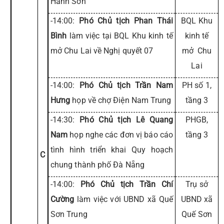
Hành Sơn
-14:00:
Phó Chủ tịch Phan Thái
BQL Khu
Bình
làm việc tại BQL Khu kinh tế
kinh tế
mở Chu Lai về Nghị quyết 07
mở Chu
Lai
-14:00:
Phó Chủ tịch Trần Nam
PH số 1,
Hưng
họp về chợ Điện Nam Trung
tầng 3
-14:30:
Phó Chủ tịch Lê Quang
PHGB,
Nam
họp nghe các đơn vị báo cáo
tầng 3
tình hình triển khai Quy hoạch
C
chung thành phố Đà Nẵng
-14:00:
Phó Chủ tịch Trần Chí
Trụ sở
Cường
làm việc với UBND xã Quế
UBND xã
Sơn Trung
Quế Sơn