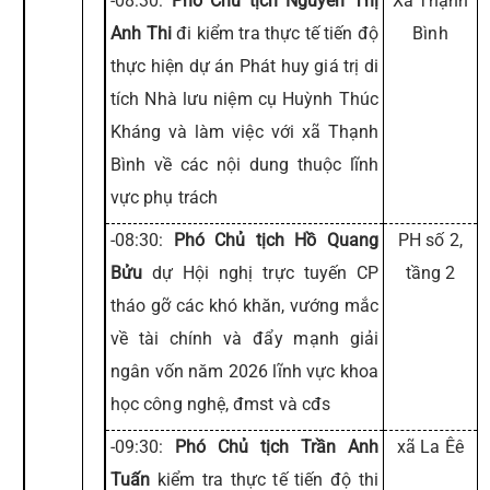
-08:30:
Phó Chủ tịch Nguyễn Thị
Xã Thạnh
Anh Thi
đi kiểm tra thực tế tiến độ
Bình
thực hiện dự án Phát huy giá trị di
tích Nhà lưu niệm cụ Huỳnh Thúc
Kháng và làm việc với xã Thạnh
Bình về các nội dung thuộc lĩnh
vực phụ trách
-08:30:
Phó Chủ tịch Hồ Quang
PH số 2,
Bửu
dự Hội nghị trực tuyến CP
tầng 2
tháo gỡ các khó khăn, vướng mắc
về tài chính và đẩy mạnh giải
ngân vốn năm 2026 lĩnh vực khoa
học công nghệ, đmst và cđs
-09:30:
Phó Chủ tịch Trần Anh
xã La Êê
Tuấn
kiểm tra thực tế tiến độ thi