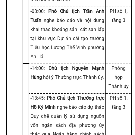
-08:00:
Phó Chủ tịch Trần Anh
PH số 1,
Tuấn
nghe báo cáo về nội dung
tầng 3
khai thác khoáng sản cát san lấp
tại khu vực Dự án cải tạo trường
Tiểu học Lương Thế Vinh phường
An Hải
-14:00:
Chủ tịch Nguyễn Mạnh
Phòng
Hùng
hội ý Thường trực Thành ủy.
họp
Thành ủy
-13:45:
Phó Chủ tịch Thường trực
PH số 1,
Hồ Kỳ Minh
nghe báo cáo dự thảo
tầng 3
Quy chế quản lý sử dụng nguồn
vốn ngân sách địa phương ủy
thác qua Ngân hàng chính sách