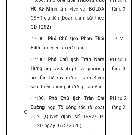
Hồ Kỳ Minh
làm việc với BQLDA
tầng 3
CSHT ưu tiên (Đoàn giám sát theo
QĐ 1282)
-14:00:
Phó Chủ tịch Phan Thái
PLV
Bình
làm việc tại cơ quan
-14:00:
Phó Chủ tịch Trần Nam
PH số 1,
Hưng
họp về kinh phí và phương
tầng 3
án đầu tư xây dựng Trạm Kiểm
soát biên phòng phường Hoà Vân
-14:00:
Phó Chủ tịch Trần Chí
PH số 2,
Cường
họp Tổ công tác rà soát
tầng 2
C
CCN (Quyết định số 1992/QĐ-
UBND ngày 07/5/2026)