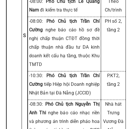
-08:00:
Phó Chủ tịch Lê Quang
Theo
Nam
đi kiểm tra thực tế
Ch/trình
-08:00:
Phó Chủ tịch Trần Chí
PH số 2,
Cường
nghe báo cáo hồ sơ đề
tầng 2
S
nghị chấp thuận CTĐT đồng thời
chấp thuận nhà đầu tư DA kinh
doanh kết cấu hạ tầng, thuộc Khu
TMTD
-10:30:
Phó Chủ tịch Trần Chí
P.KT2,
Cường
tiếp Hiệp hội Doanh nghiệp
tầng 2
Nhật Bản tại Đà Nẵng (JCCID)
-08:30:
Phó Chủ tịch Nguyễn Thị
Nhà hát
Anh Thi
nghe báo cáo nhạc nền
Trưng
và phương án trình diễn pháo hoa
Vương Đà