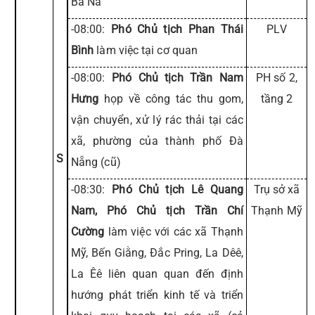
Bà Nà
-08:00:
Phó Chủ tịch Phan Thái
PLV
Bình
làm việc tại cơ quan
-08:00:
Phó Chủ tịch Trần Nam
PH số 2,
Hưng
họp về công tác thu gom,
tầng 2
vận chuyển, xử lý rác thải tại các
xã, phường của thành phố Đà
S
Nẵng (cũ)
-08:30:
Phó Chủ tịch Lê Quang
Trụ sở xã
Nam, Phó Chủ tịch Trần Chí
Thạnh Mỹ
Cường
làm việc với các xã Thạnh
Mỹ, Bến Giằng, Đắc Pring, La Dêê,
La Êê liên quan quan đến định
hướng phát triển kinh tế và triển