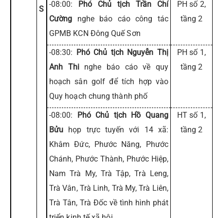
-08:00:
Phó Chủ tịch Trần Chí
PH số 2,
S
Cường
nghe báo cáo công tác
tầng 2
GPMB KCN Đông Quế Sơn
-08:30:
Phó Chủ tịch Nguyễn Thị
PH số 1,
Anh Thi
nghe báo cáo về quy
tầng 2
hoạch sân golf để tích hợp vào
Quy hoạch chung thành phố
-08:00:
Phó Chủ tịch Hồ Quang
HT số 1,
Bửu
họp trực tuyến với 14 xã:
tầng 2
Khâm Đức, Phước Năng, Phước
Chánh, Phước Thành, Phước Hiệp,
Nam Trà My, Trà Tập, Trà Leng,
Trà Vân, Trà Linh, Trà My, Trà Liên,
Trà Tân, Trà Đốc về tình hình phát
triển kinh tế xã hội