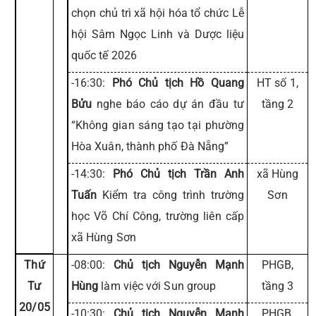
chọn chủ trì xã hội hóa tổ chức Lễ
hội Sâm Ngọc Linh và Dược liệu
quốc tế 2026
-16:30:
Phó Chủ tịch Hồ Quang
HT số 1,
Bửu
nghe báo cáo dự án đầu tư
tầng 2
“Không gian sáng tạo tại phường
Hòa Xuân, thành phố Đà Nẵng”
-14:30:
Phó Chủ tịch Trần Anh
xã Hùng
Tuấn
Kiểm tra công trình trường
Sơn
học Võ Chí Công, trường liên cấp
xã Hùng Sơn
Thứ
-08:00:
Chủ tịch Nguyễn Mạnh
PHGB,
Tư
Hùng
làm việc với Sun group
tầng 3
20/05
-10:30:
Chủ tịch Nguyễn Mạnh
PHGB,