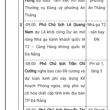
Hưng
dự buổi làm việc với Ban
phường
Thường vụ Đảng uỷ phường An
An Thắng
Thắng
-09:00:
Phó Chủ tịch Lê Quang
Nhà ga T2
S
Nam
dự Lễ khởi công Dự án mở
- sân bay
rộng Nhà ga hành khách quốc tế
ĐN
T2 – Cảng Hàng không quốc tế
Đà Nẵng
-08:00:
Phó Chủ tịch Trần Chí
PH số 1,
Cường
nghe báo cáo Đề cương và
tầng 3
dự toán kính phí xây dựng Kế
hoạch Phòng ngừa, ứng phó sự
cố hóa chất cấp tỉnh trên địa bàn
TP Đà Nẵng