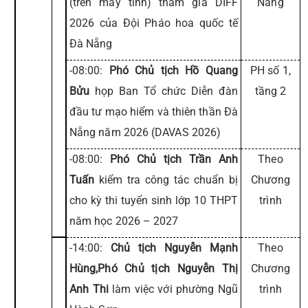
(trên máy tính) tham gia DIFF
Nẵng
2026 của Đội Pháo hoa quốc tế
Đà Nẵng
-08:00:
Phó Chủ tịch Hồ Quang
PH số 1,
Bửu
họp Ban Tổ chức Diễn đàn
tầng 2
đầu tư mạo hiểm và thiên thần Đà
Nẵng năm 2026 (DAVAS 2026)
-08:00:
Phó Chủ tịch Trần Anh
Theo
Tuấn
kiểm tra công tác chuẩn bị
Chương
cho kỳ thi tuyển sinh lớp 10 THPT
trình
năm học 2026 – 2027
-14:00:
Chủ tịch Nguyễn Mạnh
Theo
Hùng,Phó Chủ tịch Nguyễn Thị
Chương
Anh Thi
làm việc với phường Ngũ
trình