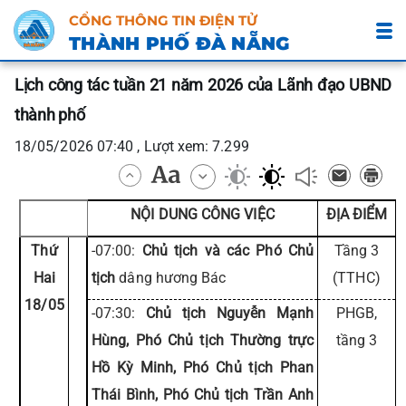
CỔNG THÔNG TIN ĐIỆN TỬ
THÀNH PHỐ ĐÀ NẴNG
Lịch công tác tuần 21 năm 2026 của Lãnh đạo UBND
thành phố
18/05/2026 07:40 , Lượt xem: 7.299
NỘI DUNG CÔNG VIỆC
ĐỊA ĐIỂM
Thứ
-07:00:
Chủ tịch và các Phó Chủ
Tầng 3
Hai
tịch
dâng hương Bác
(TTHC)
18/05
-07:30:
Chủ tịch Nguyễn Mạnh
PHGB,
Hùng, Phó Chủ tịch Thường trực
tầng 3
Hồ Kỳ Minh, Phó Chủ tịch Phan
Thái Bình, Phó Chủ tịch Trần Anh