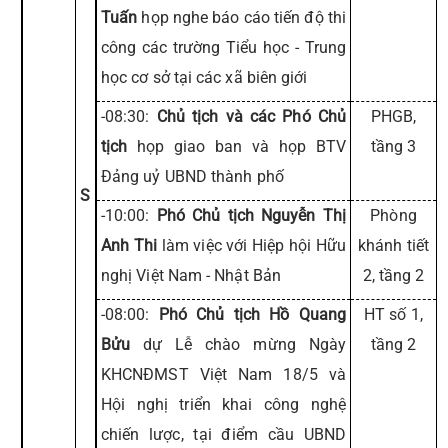
Tuấn
họp nghe báo cáo tiến độ thi
công các trường Tiểu học - Trung
học cơ sở tại các xã biên giới
-08:30:
Chủ tịch và các Phó Chủ
PHGB,
tịch
họp giao ban và họp BTV
tầng 3
Đảng uỷ UBND thành phố
S
-10:00:
Phó Chủ tịch Nguyễn Thị
Phòng
Anh Thi
làm việc với Hiệp hội Hữu
khánh tiết
nghị Việt Nam - Nhật Bản
2, tầng 2
-08:00:
Phó Chủ tịch Hồ Quang
HT số 1,
Bửu
dự Lễ chào mừng Ngày
tầng 2
KHCNĐMST Việt Nam 18/5 và
Hội nghị triển khai công nghệ
chiến lược, tại điểm cầu UBND