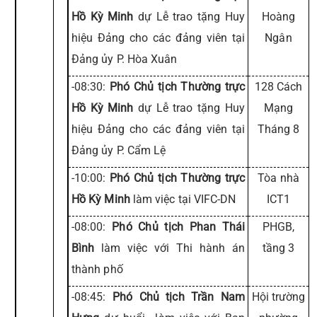
Hồ Kỳ Minh
dự Lễ trao tặng Huy
Hoàng
hiệu Đảng cho các đảng viên tại
Ngân
Đảng ủy P. Hòa Xuân
-08:30:
Phó Chủ tịch Thường trực
128 Cách
Hồ Kỳ Minh
dự Lễ trao tặng Huy
Mạng
hiệu Đảng cho các đảng viên tại
Tháng 8
Đảng ủy P. Cẩm Lệ
-10:00:
Phó Chủ tịch Thường trực
Tòa nhà
Hồ Kỳ Minh
làm việc tại VIFC-DN
ICT1
-08:00:
Phó Chủ tịch Phan Thái
PHGB,
Bình
làm việc với Thi hành án
tầng 3
thành phố
-08:45:
Phó Chủ tịch Trần Nam
Hội trường