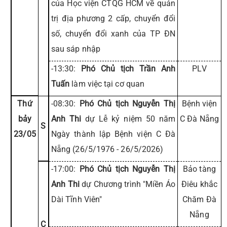
của Học viện CTQG HCM về quản
trị địa phương 2 cấp, chuyển đổi
số, chuyển đổi xanh của TP ĐN
sau sáp nhập
-13:30:
Phó Chủ tịch Trần Anh
PLV
Tuấn
làm việc tại cơ quan
Thứ
-08:30:
Phó Chủ tịch Nguyễn Thị
Bệnh viện
bảy
Anh Thi
dự Lễ kỷ niệm 50 năm
C Đà Nẵng
S
23/05
Ngày thành lập Bệnh viện C Đà
Nẵng (26/5/1976 - 26/5/2026)
-17:00:
Phó Chủ tịch Nguyễn Thị
Bảo tàng
Anh Thi
dự Chương trình "Miền Áo
Điêu khắc
Dài Tĩnh Viên"
Chăm Đà
Nẵng
C