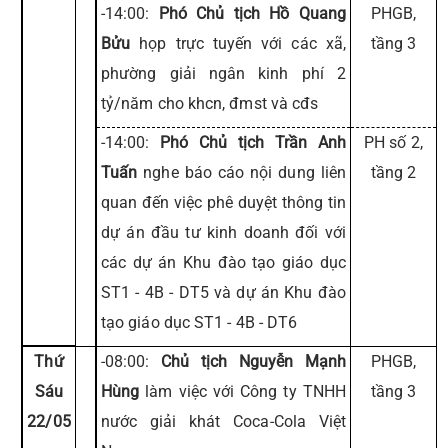
-14:00:
Phó Chủ tịch Hồ Quang
PHGB,
Bửu
họp trực tuyến với các xã,
tầng 3
phường giải ngân kinh phí 2
tỷ/năm cho khcn, đmst và cđs
-14:00:
Phó Chủ tịch Trần Anh
PH số 2,
Tuấn
nghe báo cáo nội dung liên
tầng 2
quan đến việc phê duyệt thông tin
dự án đầu tư kinh doanh đối với
các dự án Khu đào tạo giáo dục
ST1 - 4B - DT5 và dự án Khu đào
tạo giáo dục ST1 - 4B - DT6
Thứ
-08:00:
Chủ tịch Nguyễn Mạnh
PHGB,
Sáu
Hùng
làm việc với Công ty TNHH
tầng 3
22/05
nước giải khát Coca-Cola Việt