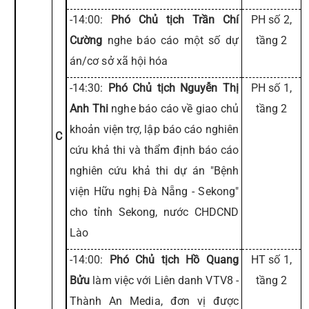
-14:00:
Phó Chủ tịch Trần Chí
PH số 2,
Cường
nghe báo cáo một số dự
tầng 2
án/cơ sở xã hội hóa
-14:30:
Phó Chủ tịch Nguyễn Thị
PH số 1,
Anh Thi
nghe báo cáo về giao chủ
tầng 2
khoản viện trợ, lập báo cáo nghiên
C
cứu khả thi và thẩm định báo cáo
nghiên cứu khả thi dự án "Bệnh
viện Hữu nghị Đà Nẵng - Sekong"
cho tỉnh Sekong, nước CHDCND
Lào
-14:00:
Phó Chủ tịch Hồ Quang
HT số 1,
Bửu
làm việc với Liên danh VTV8 -
tầng 2
Thành An Media, đơn vị được