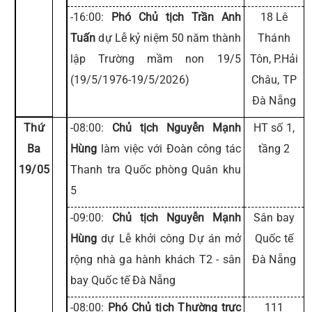
-16:00:
Phó Chủ tịch Trần Anh
18 Lê
Tuấn
dự Lễ kỷ niệm 50 năm thành
Thánh
lập Trường mầm non 19/5
Tôn, P.Hải
(19/5/1976-19/5/2026)
Châu, TP
Đà Nẵng
Thứ
-08:00:
Chủ tịch Nguyễn Mạnh
HT số 1,
Ba
Hùng
làm việc với Đoàn công tác
tầng 2
19/05
Thanh tra Quốc phòng Quân khu
5
-09:00:
Chủ tịch Nguyễn Mạnh
Sân bay
Hùng
dự Lễ khởi công Dự án mở
Quốc tế
rộng nhà ga hành khách T2 - sân
Đà Nẵng
bay Quốc tế Đà Nẵng
-08:00:
Phó Chủ tịch Thường trực
111