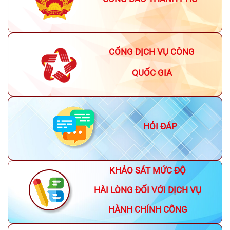
CỔNG DỊCH VỤ CÔNG
QUỐC GIA
HỎI ĐÁP
KHẢO SÁT MỨC ĐỘ
HÀI LÒNG ĐỐI VỚI DỊCH VỤ
HÀNH CHÍNH CÔNG