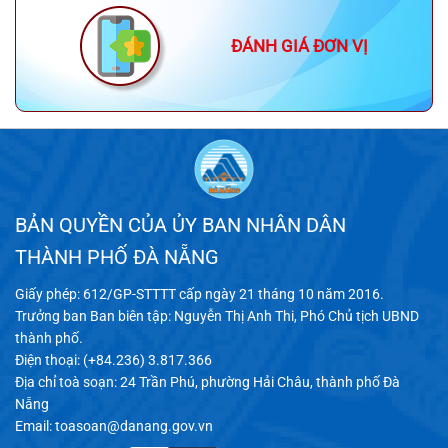
ĐÁNH GIÁ ĐƠN VỊ
BẢN QUYỀN CỦA ỦY BAN NHÂN DÂN
THÀNH PHỐ ĐÀ NẴNG
Giấy phép: 612/GP-STTTT cấp ngày 21 tháng 10 năm 2016.
Trưởng ban Ban biên tập: Nguyễn Thị Anh Thi, Phó Chủ tịch UBND
thành phố.
Điện thoại: (+84.236) 3.817.366
Địa chỉ toà soạn: 24 Trần Phú, phường Hải Châu, thành phố Đà
Nẵng
Email:
toasoan@danang.gov.vn