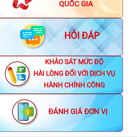
QUỐC GIA
HỎI ĐÁP
KHẢO SÁT MỨC ĐỘ
HÀI LÒNG ĐỐI VỚI DỊCH VỤ
HÀNH CHÍNH CÔNG
ĐÁNH GIÁ ĐƠN VỊ