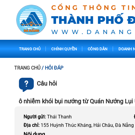
CỔNG THÔNG TI
THÀNH PHỐ 
WWW.DANANG
TRANG CHỦ
CHÍNH QUYỀN
CÔNG DÂN
DOANH N
TRANG CHỦ
/ HỎI ĐÁP
Câu hỏi
ô nhiễm khói bụi nướng từ Quán Nướng Lụi 
Người gửi:
Thái Thanh
Địa chỉ:
155 Huỳnh Thúc Kháng, Hải Châu, Đà Nẵng
Nội dung