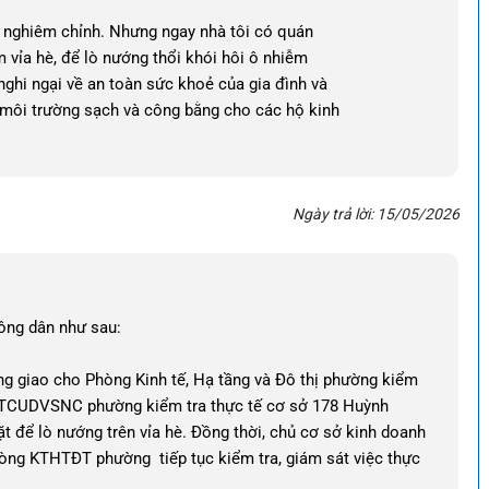
h nghiêm chỉnh. Nhưng ngay nhà tôi có quán
 vỉa hè, để lò nướng thổi khói hôi ô nhiễm
nghi ngại về an toàn sức khoẻ của gia đình và
môi trường sạch và công bằng cho các hộ kinh
Ngày trả lời: 15/05/2026
ông dân như sau:
 giao cho Phòng Kinh tế, Hạ tầng và Đô thị phường kiểm
ợp TTCUDVSNC phường kiểm tra thực tế cơ sở 178 Huỳnh
 để lò nướng trên vỉa hè. Đồng thời, chủ cơ sở kinh doanh
Phòng KTHTĐT phường tiếp tục kiểm tra, giám sát việc thực