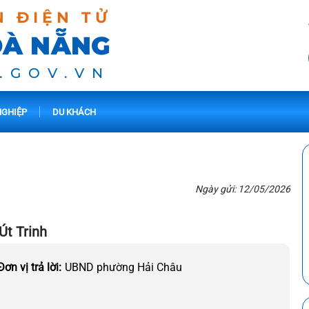
N ĐIỆN TỬ
ĐÀ NẴNG
.GOV.VN
GHIỆP
DU KHÁCH
Ngày gửi: 12/05/2026
Út Trinh
Đơn vị trả lời:
UBND phường Hải Châu