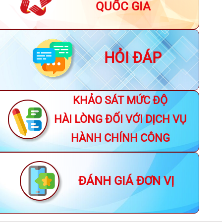
QUỐC GIA
HỎI ĐÁP
KHẢO SÁT MỨC ĐỘ
HÀI LÒNG ĐỐI VỚI DỊCH VỤ
HÀNH CHÍNH CÔNG
ĐÁNH GIÁ ĐƠN VỊ