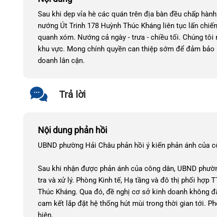
Sau khi dẹp vỉa hè các quán trên địa bàn đều chấp hàn
nướng Út Trinh 178 Huỳnh Thúc Kháng liên tục lấn chiếm
quanh xóm. Nướng cả ngày - trưa - chiều tối. Chúng tôi 
khu vực. Mong chính quyền can thiệp sớm để đảm bảo 
doanh lân cận.
Trả lời
Nội dung phản hồi
UBND phường Hải Châu phản hồi ý kiến phản ánh của c
Sau khi nhận được phản ánh của công dân, UBND phường
tra và xử lý. Phòng Kinh tế, Hạ tầng và đô thị phối h
Thúc Kháng. Qua đó, đề nghị cơ sở kinh doanh không đặt
cam kết lắp đặt hệ thống hút mùi trong thời gian tới. 
hiện.