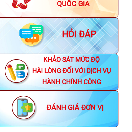
QUỐC GIA
HỎI ĐÁP
KHẢO SÁT MỨC ĐỘ
HÀI LÒNG ĐỐI VỚI DỊCH VỤ
HÀNH CHÍNH CÔNG
ĐÁNH GIÁ ĐƠN VỊ