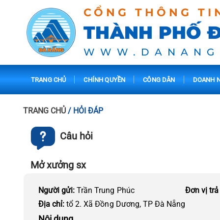
CỔNG THÔNG TI
THÀNH PHỐ 
WWW.DANANG
TRANG CHỦ
CHÍNH QUYỀN
CÔNG DÂN
DOANH N
TRANG CHỦ
/ HỎI ĐÁP
Câu hỏi
Mở xưởng sx
Người gửi:
Trần Trung Phúc
Đơn vị trả
Địa chỉ:
tổ 2. Xã Đồng Dương, TP Đà Nẵng
Nội dung