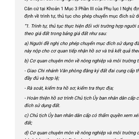
Căn cứ tại Khoản 1 Mục 3 Phần III của Phụ lục I Nghị 
định về trình tự, thủ tục cho phép chuyển mục đích sử d
“1. Trình tự, thủ tục thực hiện đối với trường hợp người 
theo giá đất trong bảng giá đất như sau:
a) Người đề nghị cho phép chuyển mục đích sử dụng đ
này nộp cho cơ quan tiếp nhận hồ sơ và trả kết quả the
b) Cơ quan chuyên môn về nông nghiệp và môi trường t
- Giao Chi nhánh Văn phòng đăng ký đất đai cung cấp th
đầy đủ và hợp lệ;
- Rà soát, kiểm tra hồ sơ; kiểm tra thực địa;
- Hoàn thiện hồ sơ trình Chủ tịch Ủy ban nhân dân cấ
đích sử dụng đất.
c) Chủ tịch Ủy ban nhân dân cấp có thẩm quyền xem xé
đất;
d) Cơ quan chuyên môn về nông nghiệp và môi trường c