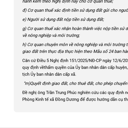
hành kèm theo Nghị định này cho cơ quan thuế;
đ) Cơ quan thuế xác định tiền sử dụng đất gửi cho ngườ
e) Người sử dụng đất nộp tiền sử dụng đất;
g) Cơ quan thuế xác nhận hoàn thành việc nộp tiền sử 
về nông nghiệp và môi trường;
h) Cơ quan chuyên môn về nông nghiệp và môi trường t
giao đất trên thực địa thực hiện theo Mẫu số 24 ban hà
Căn cứ Điều 5 Nghị định 151/2025/NĐ-CP ngày 12/6/202
quy định vềthẩm quyền của Ủy ban nhân dân cấp huyện,
tịch Ủy ban nhân dân cấp xã.
“m)
Quyết định giao đất, cho thuê đất, cho phép chuyển
Đề nghị ông Trần Trung Phúc nghiên cứu các quy định n
Phòng Kinh tế xã Đồng Dương để được hướng dẫn cụ th