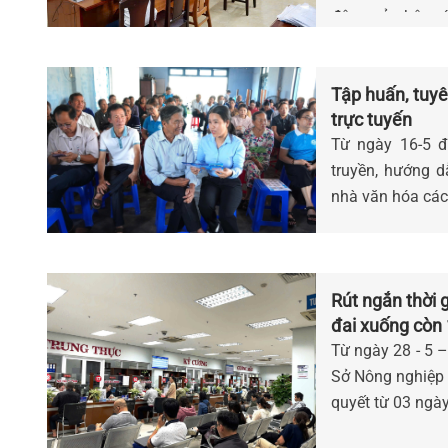
động của bộ máy
phục vụ Nhân d
Tập huấn, tuyê
trực tuyến
Từ ngày 16-5 đ
truyền, hướng d
nhà văn hóa các
Rút ngắn thời g
đai xuống còn 
Từ ngày 28 - 5 –
Sở Nông nghiệp 
quyết từ 03 ngày