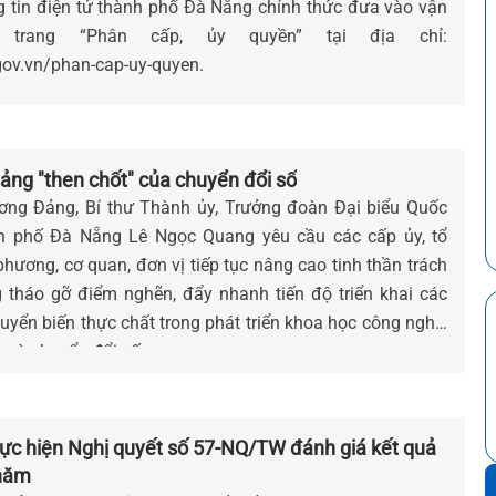
 tin điện tử thành phố Đà Nẵng chính thức đưa vào vận
 trang “Phân cấp, ủy quyền” tại địa chỉ:
gov.vn/phan-cap-uy-quyen.
 tảng "then chốt" của chuyển đổi số
ơng Đảng, Bí thư Thành ủy, Trưởng đoàn Đại biểu Quốc
nh phố Đà Nẵng Lê Ngọc Quang yêu cầu các cấp ủy, tổ
hương, cơ quan, đơn vị tiếp tục nâng cao tinh thần trách
g tháo gỡ điểm nghẽn, đẩy nhanh tiến độ triển khai các
uyển biến thực chất trong phát triển khoa học công nghệ,
 và chuyển đổi số.
hực hiện Nghị quyết số 57-NQ/TW đánh giá kết quả
 năm