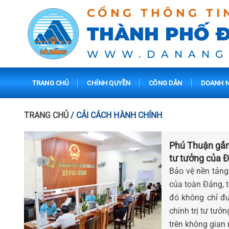
CỔNG THÔNG TI
THÀNH PHỐ 
WWW.DANANG
TRANG CHỦ
CHÍNH QUYỀN
CÔNG DÂN
DOANH N
TRANG CHỦ
/ CẢI CÁCH HÀNH CHÍNH
Phú Thuận gắn 
tư tưởng của 
Bảo vệ nền tảng
của toàn Đảng, 
đó không chỉ đư
chính trị tư tưở
trên không gian