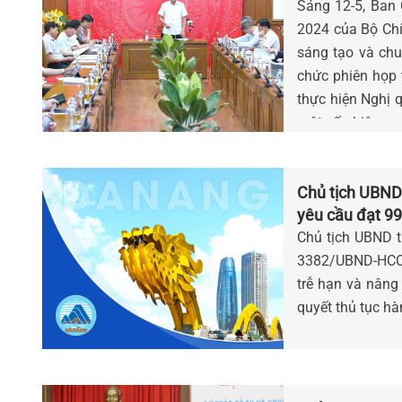
Sáng 12-5, Ban 
2024 của Bộ Chí
sáng tạo và chu
chức phiên họp t
thực hiện Nghị 
một số nhiệm vụ 
Chủ tịch UBND 
yêu cầu đạt 9
Chủ tịch UBND 
3382/UBND-HCC n
trễ hạn và nâng 
quyết thủ tục h