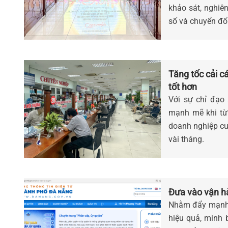
khảo sát, nghiê
số và chuyển đổ
Tăng tốc cải c
tốt hơn
Với sự chỉ đạo
mạnh mẽ khi từ 
doanh nghiệp cuố
vài tháng.
Đưa vào vận h
Nhằm đẩy mạnh c
hiệu quả, minh 