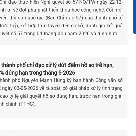
Chỉ đạo thực hiện Nghị quyết số 57-NQ/TW ngày 22-12-
nh trị về đột phá phát triển khoa học công nghệ, đổi mới
yển đổi số quốc gia (Ban Chỉ đạo 57) của thành phố tổ
rực tiếp, kết hợp trực tuyến đến cơ sở, đánh giá kết quả
quyết số 57 trong 04 tháng đầu năm 2026 và định hướng
trọng tâm trong thời gian tới.
thành phố chỉ đạo xử lý dứt điểm hồ sơ trễ hạn,
9% đúng hạn trong tháng 5-2026
thành phố Nguyễn Mạnh Hùng ký ban hành Công văn số
gày 03-05-2026 về rà soát, có giải pháp xử lý tình trạng
cao tỷ lệ giải quyết hồ sơ đúng hạn, trước hạn trong giải
ành chính (TTHC).