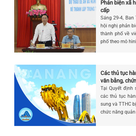
Phản biện xã 
cấp
Sáng 29-4, Ban
hội nghị phản b
thành phố về vi
phố theo mô hì
Các thủ tục hà
văn bằng, chứn
Tại Quyết định
các thủ tục hà
sung và TTHC bị 
chức năng quản 