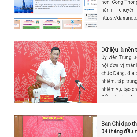
hơn, Cổng Thông
hành chuyên
https://danang.
Dữ liệu là nền
Ủy viên Trung ư
hội đơn vị thà
chức Đảng, địa p
nhiệm, tập trun
nhiệm vụ, tạo ch
đổi mới sáng tạo
Ban Chỉ đạo t
04 tháng đầu