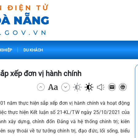
N ĐIỆN TỬ
ĐÀ NẴNG
.GOV.VN
GHIỆP
DU KHÁCH
ắp xếp đơn vị hành chính
 01 năm thực hiện sắp xếp đơn vị hành chính và hoạt động
việc thực hiện Kết luận số 21-KL/TW ngày 25/10/2021 của
h xây dựng, chỉnh đốn Đảng và hệ thống chính trị; kiên
n suy thoái về tư tưởng chính trị, đạo đức, lối sống, biểu