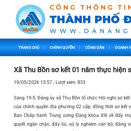
CỔNG THÔNG TI
THÀNH PHỐ 
WWW.DANANG
TRANG CHỦ
CHÍNH QUYỀN
CÔNG DÂN
DOANH N
Xã Thu Bồn sơ kết 01 năm thực hiện s
19/05/2026 15:57 , Lượt xem: 833
Sáng 19-5, Đảng ủy xã Thu Bồn tổ chức Hội nghị sơ kết
của chính quyền địa phương 02 cấp; đồng thời sơ kết 
Ban Chấp hành Trung ương Đảng khóa XIII về đẩy mạn
quyết ngăn chặn, đẩy lùi, xử lý nghiêm cán bộ, đảng viê