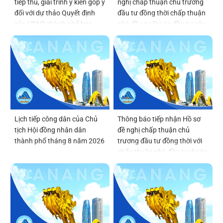
tiếp thu, giải trình ý kiến góp ý
nghị chấp thuận chủ trương
đối với dự thảo Quyết định
đầu tư đồng thời chấp thuận
của UBND thành phố ban
nhà đầu tư Dự án đầu tư xây
hành Quy chế tổ chức và
dựng và kinh doanh kết cấu
hoạt động của thôn, tổ dân
hạ tầng khu chức năng tại vị
phố
trí số 6 thuộc Khu thương
mại tự do Đà Nẵng
Lịch tiếp công dân của Chủ
Thông báo tiếp nhận Hồ sơ
tịch Hội đồng nhân dân
đề nghị chấp thuận chủ
thành phố tháng 8 năm 2026
trương đầu tư đồng thời với
chấp thuận nhà đầu tư dự án
Viện Nghiên cứu, phát triển,
ứng dụng công nghệ bán dẫn
và trí tuệ nhân tạo Đà Nẵng
(DSAI-TECH)