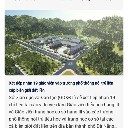
phê duyệt, các cơ quan chức năng sẽ tiếp tục nghiên
cứu, xúc tiến, kêu gọi đầu tư.
Xét tiếp nhận 19 giáo viên vào trường phổ thông nội trú liên
cấp biên giới đất liền
Sở Giáo dục và Đào tạo (GD&ĐT) sẽ xét tiếp nhận 19
chỉ tiêu tại các vị trí việc làm Giáo viên tiểu học hạng III
và Giáo viên trung học cơ sở hạng III vào các trường
phổ thông nội trú tiểu học và trung học cơ sở tại các
xã biên giới đất liền trên địa bàn thành phố Đà Nẵng