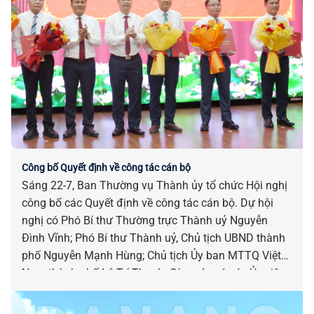
Công bố Quyết định về công tác cán bộ
Sáng 22-7, Ban Thường vụ Thành ủy tổ chức Hội nghị
công bố các Quyết định về công tác cán bộ. Dự hội
nghị có Phó Bí thư Thường trực Thành uỷ Nguyễn
Đình Vĩnh; Phó Bí thư Thành uỷ, Chủ tịch UBND thành
phố Nguyễn Mạnh Hùng; Chủ tịch Ủy ban MTTQ Việt
Nam thành phố Lê Trí Thanh. Cùng dự có các Ủy viên
Ban Thường vụ Thành ủy; đại diện các cơ quan, đơn
vị, địa phương liên quan.