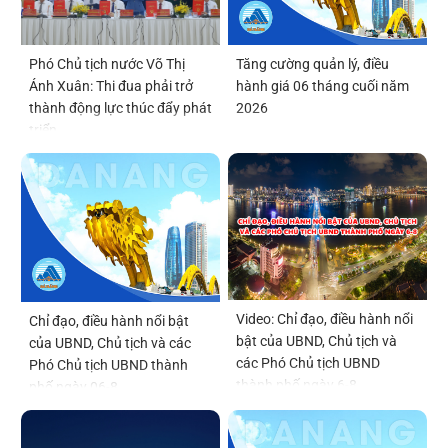
Phó Chủ tịch nước Võ Thị
Tăng cường quản lý, điều
Ánh Xuân: Thi đua phải trở
hành giá 06 tháng cuối năm
thành động lực thúc đẩy phát
2026
triển
Video: Chỉ đạo, điều hành nổi
Chỉ đạo, điều hành nổi bật
bật của UBND, Chủ tịch và
của UBND, Chủ tịch và các
các Phó Chủ tịch UBND
Phó Chủ tịch UBND thành
thành phố ngày 6-8
phố ngày 06-8