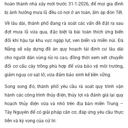
hoàn thành nhà xây mới trước 31-1-2026, để mọi gia đình
bị ảnh hưởng mưa lũ đều có nơi ở an toàn, ấm áp đón Tết.
Về lâu dài, thành phố đang rà soát các vấn đề đặt ra sau
đợt mưa lũ vừa qua, đặc biệt là bài toán thích ứng biến
đổi khí hậu tại khu vực ngập lụt, ven biển và miền núi. Đà
Nẵng sẽ xây dựng đề án quy hoạch tái định cư lâu dài
cho người dân vùng rủi ro cao, đồng thời xem xét chuyển
đổi cơ cấu cây trồng phù hợp để vừa bảo vệ môi trường,
giảm nguy cơ sạt lở, vừa đảm bảo sinh kế bền vững.
Song song đó, thành phố yêu cầu rà soát quy trình vận
hành các công trình thủy điện, thủy lợi và đánh giá lại quy
hoạch thủy điện vừa và nhỏ trên địa bàn miền Trung –
Tây Nguyên để có giải pháp căn cơ, đáp ứng yêu cầu thực
tiễn và kỳ vọng của cử tri.