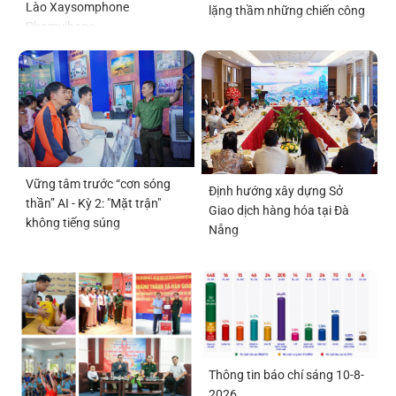
Lào Xaysomphone
lặng thầm những chiến công
Phomvihane
Vững tâm trước “cơn sóng
Định hướng xây dựng Sở
thần” AI - Kỳ 2: "Mặt trận"
Giao dịch hàng hóa tại Đà
không tiếng súng
Nẵng
Thông tin báo chí sáng 10-8-
2026