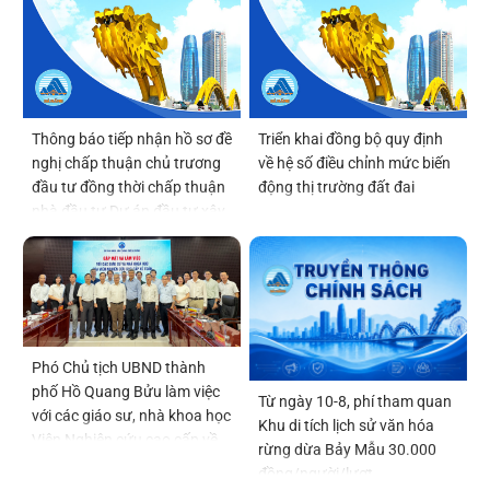
phố
Thông báo tiếp nhận hồ sơ đề
Triển khai đồng bộ quy định
nghị chấp thuận chủ trương
về hệ số điều chỉnh mức biến
đầu tư đồng thời chấp thuận
động thị trường đất đai
nhà đầu tư Dự án đầu tư xây
dựng và kinh doanh kết cấu
hạ tầng khu chức năng tại vị
trí số 6 thuộc Khu thương
mại tự do Đà Nẵng
Phó Chủ tịch UBND thành
phố Hồ Quang Bửu làm việc
Từ ngày 10-8, phí tham quan
với các giáo sư, nhà khoa học
Khu di tích lịch sử văn hóa
Viện Nghiên cứu cao cấp về
rừng dừa Bảy Mẫu 30.000
Toán
đồng/người/lượt