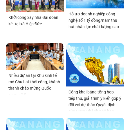
Hỗ trợ doanh nghiệp công
Khởi công xây nhà Đại đoàn
nghệ số 1 tỷ đồng/năm thu
kết tại xã Hiệp Đức
hút nhân lực chất lượng cao
Nhiều dự án tại Khu kinh tế
mở Chu Lai khởi công, khánh
thành chào mừng Quốc
Công khai bảng tổng hợp,
khánh 2-9
tiếp thu, giải trình ý kiến góp ý
đối với dự thảo Quyết định
của UBND thành phố ban
hành Quy chế tổ chức và
hoạt động của thôn, tổ dân