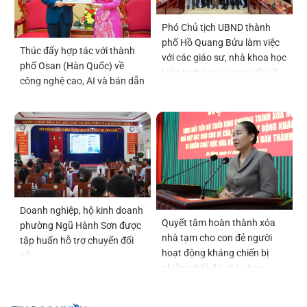
Phó Chủ tịch UBND thành
phố Hồ Quang Bửu làm việc
Thúc đẩy hợp tác với thành
với các giáo sư, nhà khoa học
phố Osan (Hàn Quốc) về
Viện Nghiên cứu cao cấp về
công nghệ cao, AI và bán dẫn
Toán
Doanh nghiệp, hộ kinh doanh
Quyết tâm hoàn thành xóa
phường Ngũ Hành Sơn được
nhà tạm cho con đẻ người
tập huấn hỗ trợ chuyển đổi
hoạt động kháng chiến bị
số
nhiễm chất độc hóa học
trước ngày 22-12-2026