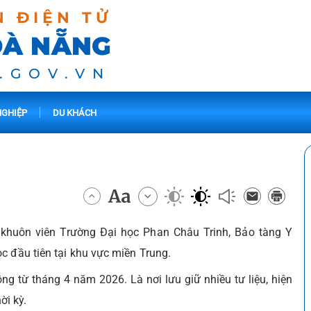
N ĐIỆN TỬ
ĐÀ NẴNG
.GOV.VN
GHIỆP
DU KHÁCH
khuôn viên Trường Đại học Phan Châu Trinh, Bảo tàng Y
c đầu tiên tại khu vực miền Trung.
g từ tháng 4 năm 2026. Là nơi lưu giữ nhiều tư liệu, hiện
ời kỳ.