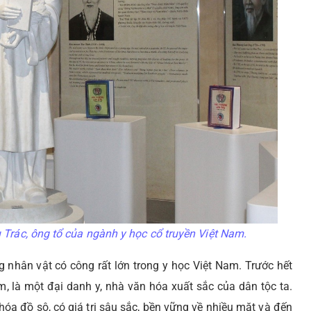
rác, ông tổ của ngành y học cổ truyền Việt Nam.
 nhân vật có công rất lớn trong y học Việt Nam. Trước hết
, là một đại danh y, nhà văn hóa xuất sắc của dân tộc ta.
hóa đồ sộ, có giá trị sâu sắc, bền vững về nhiều mặt và đến