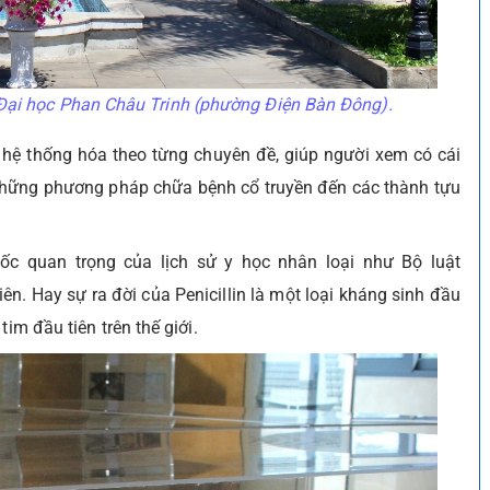
Đại học Phan Châu Trinh (phường Điện Bàn Đông).
c hệ thống hóa theo từng chuyên đề, giúp người xem có cái
ừ những phương pháp chữa bệnh cổ truyền đến các thành tựu
mốc quan trọng của lịch sử y học nhân loại như Bộ luật
n. Hay sự ra đời của Penicillin là một loại kháng sinh đầu
im đầu tiên trên thế giới.