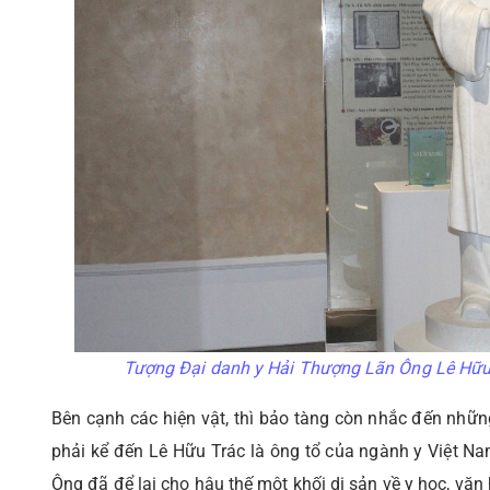
Tượng Đại danh y Hải Thượng Lãn Ông Lê Hữu T
Bên cạnh các hiện vật, thì bảo tàng còn nhắc đến những
phải kể đến Lê Hữu Trác là ông tổ của ngành y Việt Nam
Ông đã để lại cho hậu thế một khối di sản về y học, văn 