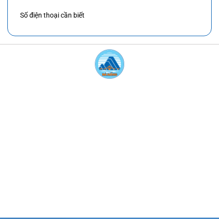
Số điện thoại cần biết
BẢN QUYỀN CỦA ỦY BAN NHÂN DÂN
THÀNH PHỐ ĐÀ NẴNG
Giấy phép: 612/GP-STTTT cấp ngày 21 tháng 10 năm 2016.
Trưởng ban Ban biên tập: Nguyễn Thị Anh Thi, Phó Chủ tịch UBND
thành phố.
Điện thoại: (+84.236) 3.817.366
Địa chỉ toà soạn: 24 Trần Phú, phường Hải Châu, thành phố Đà
Nẵng
Email:
toasoan@danang.gov.vn