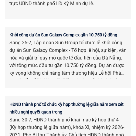
trực UBND thành phố Hồ Kỳ Minh dự lễ.
Khởi công dự án Sun Galaxy Complex gần 10.750 tỷ đồng
Sáng 25-7, Tập đoàn Sun Group tổ chức lễ khởi công
dự án Sun Galaxy Complex - Tổ hợp lễ hội, sự kiện, văn
hóa và giải trí quy mô quốc tế đầu tiên của Đà Nẵng,
với tổng mức đầu tư gần 10.750 tỷ đồng. Dự án được
kỳ vọng không chỉ nâng tầm thương hiệu Lễ hội Pháo
hoa Quốc tế Đà Nẵng (DIFF), mà còn trở thành không
gian của các lễ hội, sự kiện và show diễn đẳng cấp
quốc tế của thành phố bên sông Hàn.
HĐND thành phố tổ chức Kỳ họp thường lệ giữa năm xem xét
nhiều nghị quyết quan trọng
Sáng 30-7, HĐND thành phố khai mạc kỳ họp thứ 4
(Kỳ họp thường lệ giữa năm), khóa XI, nhiệm kỳ 2026-
2031. Phó Bí thư Thành ủy, Chủ tịch HĐND thành phố