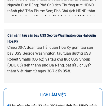
Nguyễn Đức Dũng; Phó Chủ tịch Thường trực HĐND
thành phố Trần Phước Sơn; Phó Chủ tịch HĐND thành
phố Đoàn Ngọc Hùng Anh; Phó Chủ tịch HĐND thành
phố Nguyễn Công Thanh chủ trì kỳ họp.
Cận cảnh tàu sân bay USS George Washington của Hải quân
Hoa Kỳ
Chiều 30-7, đoàn tàu Hải quân Hoa Kỳ gồm tàu sân
bay USS George Washington, tàu tuần dương USS
Robert Smalls (CG 62) và tàu khu trục USS Shoup
(DDG 86) đến thành phố Đà Nẵng, bắt đầu chuyến
thăm Việt Nam từ ngày 30-7 đến 05-8.
LỊCH LÀM VIỆC
Lịch công tác tuần 32 năm 2026 của Lãnh đạo UBND thành