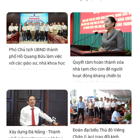
Phó Chủ tịch UBND thành
phố Hồ Quang Bửu làm việc
Quyết tâm hoàn thành xóa
với các giáo sư, nhà khoa học
nhà tạm cho con đẻ người
Viện Nghiên cứu cao cấp về
hoạt động kháng chiến bị
Toán
nhiễm chất độc hóa học
trước ngày 22-12-2026
Đoàn đại biểu Thủ đô Viêng
Xây dựng Đà Nẵng - Thành
Chăn (Lào) trao đổi kinh