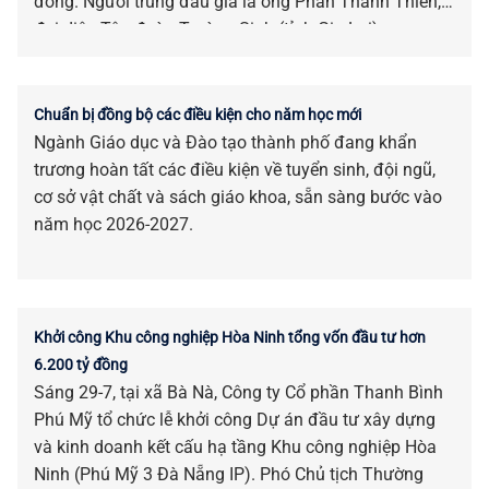
đồng. Người trúng đấu giá là ông Phan Thanh Thiên,
đại diện Tập đoàn Trường Sinh (tỉnh Gia Lai).
Chuẩn bị đồng bộ các điều kiện cho năm học mới
Ngành Giáo dục và Đào tạo thành phố đang khẩn
trương hoàn tất các điều kiện về tuyển sinh, đội ngũ,
cơ sở vật chất và sách giáo khoa, sẵn sàng bước vào
năm học 2026-2027.
Khởi công Khu công nghiệp Hòa Ninh tổng vốn đầu tư hơn
6.200 tỷ đồng
Sáng 29-7, tại xã Bà Nà, Công ty Cổ phần Thanh Bình
Phú Mỹ tổ chức lễ khởi công Dự án đầu tư xây dựng
và kinh doanh kết cấu hạ tầng Khu công nghiệp Hòa
Ninh (Phú Mỹ 3 Đà Nẵng IP). Phó Chủ tịch Thường