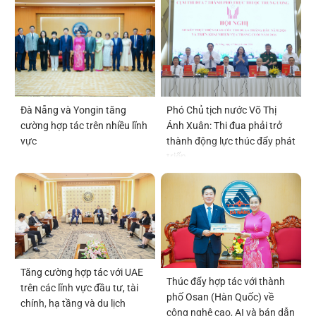
Đà Nẵng và Yongin tăng
Phó Chủ tịch nước Võ Thị
cường hợp tác trên nhiều lĩnh
Ánh Xuân: Thi đua phải trở
vực
thành động lực thúc đẩy phát
triển
Tăng cường hợp tác với UAE
Thúc đẩy hợp tác với thành
trên các lĩnh vực đầu tư, tài
phố Osan (Hàn Quốc) về
chính, hạ tầng và du lịch
công nghệ cao, AI và bán dẫn