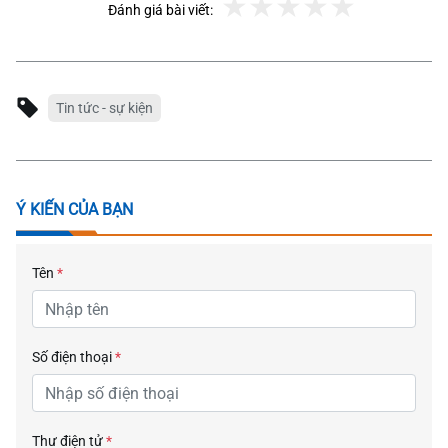
Đánh giá bài viết:
Tin tức - sự kiện
Ý KIẾN CỦA BẠN
Tên
*
Số điện thoại
*
Thư điện tử
*