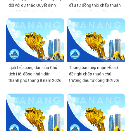
đối với dự thảo Quyết định
đầu tư đồng thời chấp thuận
của UBND thành phố ban
nhà đầu tư Dự án đầu tư xây
hành Quy chế tổ chức và
dựng và kinh doanh kết cấu
hoạt động của thôn, tổ dân
hạ tầng khu chức năng tại vị
phố
trí số 6 thuộc Khu thương
mại tự do Đà Nẵng
Lịch tiếp công dân của Chủ
Thông báo tiếp nhận Hồ sơ
tịch Hội đồng nhân dân
đề nghị chấp thuận chủ
thành phố tháng 8 năm 2026
trương đầu tư đồng thời với
chấp thuận nhà đầu tư dự án
Viện Nghiên cứu, phát triển,
ứng dụng công nghệ bán dẫn
và trí tuệ nhân tạo Đà Nẵng
(DSAI-TECH)