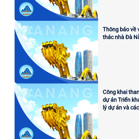
Thông báo về v
thác nhà Đà Nẵ
Công khai tham
dự án Triển kh
lý dự án và cá
nhà Trung tâm