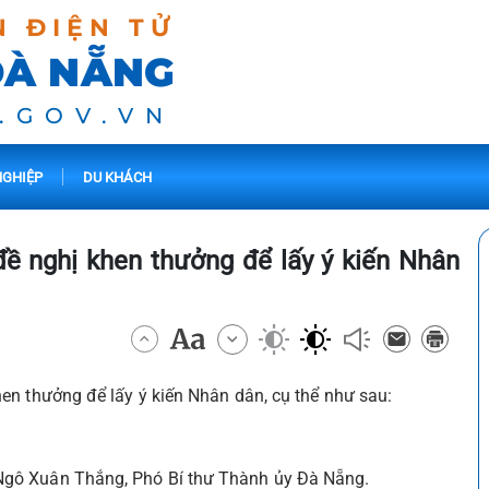
N ĐIỆN TỬ
ĐÀ NẴNG
.GOV.VN
GHIỆP
DU KHÁCH
ề nghị khen thưởng để lấy ý kiến Nhân
en thưởng để lấy ý kiến Nhân dân, cụ thể như sau:
Ngô Xuân Thắng, Phó Bí thư Thành ủy Đà Nẵng.