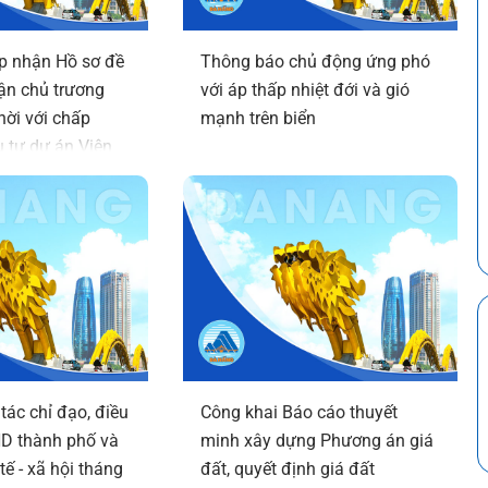
p nhận Hồ sơ đề
Thông báo chủ động ứng phó
ận chủ trương
với áp thấp nhiệt đới và gió
hời với chấp
mạnh trên biển
 tư dự án Viện
át triển, ứng
ệ bán dẫn và trí
Đà Nẵng (DSAI-
tác chỉ đạo, điều
Công khai Báo cáo thuyết
D thành phố và
minh xây dựng Phương án giá
tế - xã hội tháng
đất, quyết định giá đất