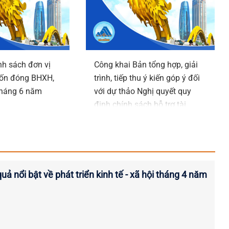
h sách đơn vị
Công khai Bản tổng hợp, giải
rốn đóng BHXH,
trình, tiếp thu ý kiến góp ý đối
háng 6 năm
với dự thảo Nghị quyết quy
định chính sách hỗ trợ tài
chính đối với phụ nữ sinh đủ
02 con trước 35 tuổi trên địa
bàn thành phố Đà Nẵng
quả nổi bật về phát triển kinh tế - xã hội tháng 4 năm