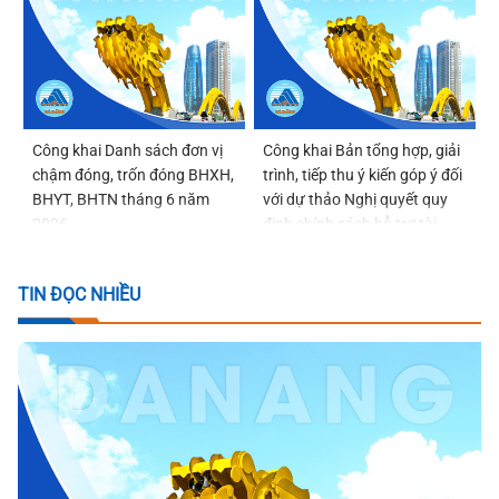
Công khai Danh sách đơn vị
Công khai Bản tổng hợp, giải
chậm đóng, trốn đóng BHXH,
trình, tiếp thu ý kiến góp ý đối
BHYT, BHTN tháng 6 năm
với dự thảo Nghị quyết quy
2026
định chính sách hỗ trợ tài
chính đối với phụ nữ sinh đủ
02 con trước 35 tuổi trên địa
TIN ĐỌC NHIỀU
bàn thành phố Đà Nẵng