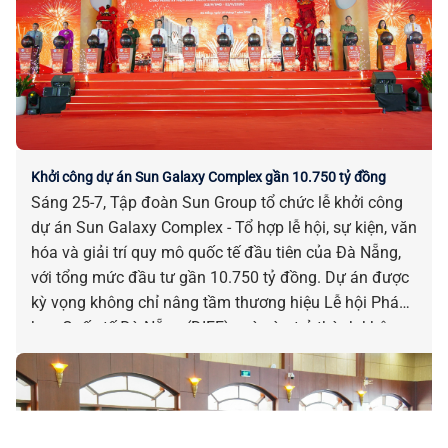
Khởi công dự án Sun Galaxy Complex gần 10.750 tỷ đồng
Sáng 25-7, Tập đoàn Sun Group tổ chức lễ khởi công
dự án Sun Galaxy Complex - Tổ hợp lễ hội, sự kiện, văn
hóa và giải trí quy mô quốc tế đầu tiên của Đà Nẵng,
với tổng mức đầu tư gần 10.750 tỷ đồng. Dự án được
kỳ vọng không chỉ nâng tầm thương hiệu Lễ hội Pháo
hoa Quốc tế Đà Nẵng (DIFF), mà còn trở thành không
gian của các lễ hội, sự kiện và show diễn đẳng cấp
quốc tế của thành phố bên sông Hàn.