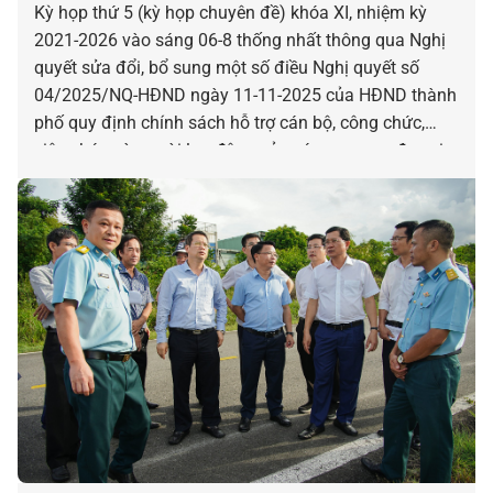
Kỳ họp thứ 5 (kỳ họp chuyên đề) khóa XI, nhiệm kỳ
2021-2026 vào sáng 06-8 thống nhất thông qua Nghị
quyết sửa đổi, bổ sung một số điều Nghị quyết số
04/2025/NQ-HĐND ngày 11-11-2025 của HĐND thành
phố quy định chính sách hỗ trợ cán bộ, công chức,
viên chức và người lao động của các cơ quan, đơn vị
bị tác động, ảnh hưởng do sắp xếp đơn vị hành chính.