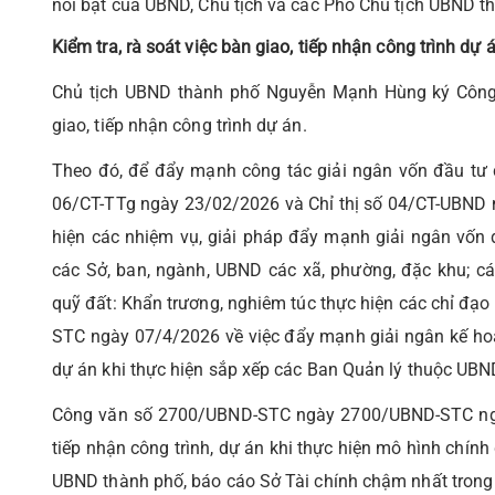
nổi bật của UBND, Chủ tịch và các Phó Chủ tịch UBND t
Kiểm tra, rà soát việc bàn giao, tiếp nhận công trình dự 
Chủ tịch UBND thành phố Nguyễn Mạnh Hùng ký Công 
giao, tiếp nhận công trình dự án.
Theo đó, để đẩy mạnh công tác giải ngân vốn đầu tư c
06/CT-TTg ngày 23/02/2026 và Chỉ thị số 04/CT-UBND 
hiện các nhiệm vụ, giải pháp đẩy mạnh giải ngân vốn
các Sở, ban, ngành, UBND các xã, phường, đặc khu; c
quỹ đất: Khẩn trương, nghiêm túc thực hiện các chỉ đạ
STC ngày 07/4/2026 về việc đẩy mạnh giải ngân kế hoạc
dự án khi thực hiện sắp xếp các Ban Quản lý thuộc UBN
Công văn số 2700/UBND-STC ngày 2700/UBND-STC ngày 
tiếp nhận công trình, dự án khi thực hiện mô hình chín
UBND thành phố, báo cáo Sở Tài chính chậm nhất tron