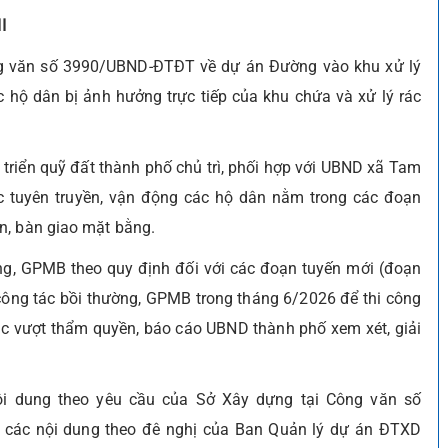
I
g văn số 3990/UBND-ĐTĐT về dự án Đường vào khu xử lý
c hộ dân bị ảnh hưởng trực tiếp của khu chứa và xử lý rác
triển quỹ đất thành phố chủ trì, phối hợp với UBND xã Tam
ức tuyên truyền, vận động các hộ dân nằm trong các đoạn
n, bàn giao mặt bằng.
ờng, GPMB theo quy định đối với các đoạn tuyến mới (đoạn
g tác bồi thường, GPMB trong tháng 6/2026 để thi công
ắc vượt thẩm quyền, báo cáo UBND thành phố xem xét, giải
i dung theo yêu cầu của Sở Xây dựng tại Công văn số
 các nội dung theo đê nghị của Ban Quản lý dự án ĐTXD