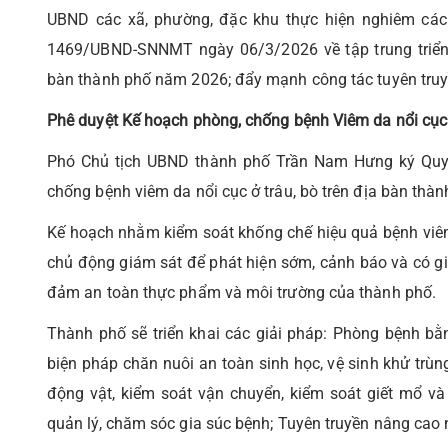
UBND các xã, phường, đặc khu thực hiện nghiêm các
1469/UBND-SNNMT ngày 06/3/2026 về tập trung triển 
bàn thành phố năm 2026; đẩy mạnh công tác tuyên truyề
Phê duyệt Kế hoạch phòng, chống bệnh Viêm da nổi cục 
Phó Chủ tịch UBND thành phố Trần Nam Hưng ký Quy
chống bệnh viêm da nổi cục ở trâu, bò trên địa bàn thàn
Kế hoạch nhằm kiểm soát khống chế hiệu quả bệnh viêm 
chủ động giám sát để phát hiện sớm, cảnh báo và có g
đảm an toàn thực phẩm và môi trường của thành phố.
Thành phố sẽ triển khai các giải pháp: Phòng bệnh b
biện pháp chăn nuôi an toàn sinh học, vệ sinh khử trùng 
động vật, kiểm soát vận chuyển, kiểm soát giết mổ và k
quản lý, chăm sóc gia súc bệnh; Tuyên truyền nâng cao n