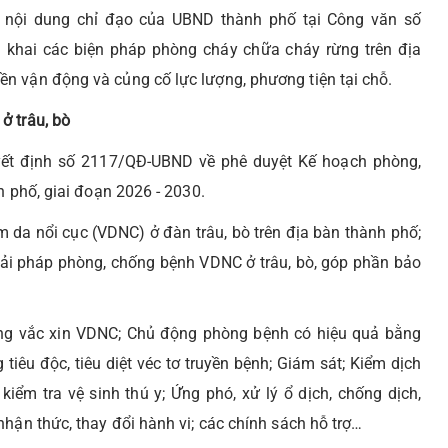
 nội dung chỉ đạo của UBND thành phố tại Công văn số
khai các biện pháp phòng cháy chữa cháy rừng trên địa
n vận động và củng cố lực lượng, phương tiện tại chỗ.
ở trâu, bò
ết định số 2117/QĐ-UBND về phê duyệt Kế hoạch phòng,
h phố, giai đoạn 2026 - 2030.
da nổi cục (VDNC) ở đàn trâu, bò trên địa bàn thành phố;
iải pháp phòng, chống bệnh VDNC ở trâu, bò, góp phần bảo
ằng vắc xin VDNC; Chủ động phòng bệnh có hiệu quả bằng
tiêu độc, tiêu diệt véc tơ truyền bệnh; Giám sát; Kiểm dịch
iểm tra vệ sinh thú y; Ứng phó, xử lý ổ dịch, chống dịch,
hận thức, thay đổi hành vi; các chính sách hỗ trợ…