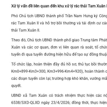
Xử lý vấn đề liên quan đến
khu xử lý rác
thải
Tam Xuân I
Phó Chủ tịch UBND thành phố Trần Nam Hưng ký Côn
rác Tam Xuân II và hỗ trợ bồi thường và tái định cư cá
thải Tam Xuân II.
Theo đó, Chủ tịch UBND thành phố giao Trung tâm Phát 
Xuân và các cơ quan, đơn vị liên quan rà soát, tổ ch
tuyến đi qua tuyến đường hiện hữu để tạo sự đồng thuậ
Tổ chức lập, hoàn thiện đầy đủ hồ sơ, thủ tục bồi thư
Km0+899-Km3+300, Km3+996-Km4+920), hoàn thành côn
các đoạn tuyến còn lại; trường hợp khó khăn, vướng m
quyết.
UBND xã Tam Xuân có trách nhiệm thực hiện các nộ
6538/SXD-QLXD ngày 23/4/2026; đồng thời, thực hiện