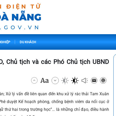
N ĐIỆN TỬ
ĐÀ NẴNG
.GOV.VN
GHIỆP
DU KHÁCH
D, Chủ tịch và các Phó Chủ tịch UBND
 án; Xử lý vấn đề liên quan đến khu xử lý rác thải Tam Xuân
 Phê duyệt Kế hoạch phòng, chống bệnh viêm da nổi cục ở
gữ thứ hai trong trường học”… là những chỉ đạo, điều hành