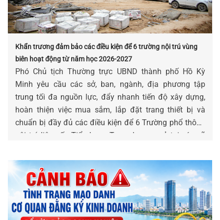
Khẩn trương đảm bảo các điều kiện để 6 trường nội trú vùng
biên hoạt động từ năm học 2026-2027
Phó Chủ tịch Thường trực UBND thành phố Hồ Kỳ
Minh yêu cầu các sở, ban, ngành, địa phương tập
trung tối đa nguồn lực, đẩy nhanh tiến độ xây dựng,
hoàn thiện việc mua sắm, lắp đặt trang thiết bị và
chuẩn bị đầy đủ các điều kiện để 6 Trường phổ thông
nội trú liên cấp Tiểu học - Trung học cơ sở tại các xã
biên giới đất liền sẵn sàng đưa vào hoạt động, bảo
đảm tổ chức Lễ khai giảng năm học 2026-2027 vào
ngày 05-9 theo đúng kế hoạch.