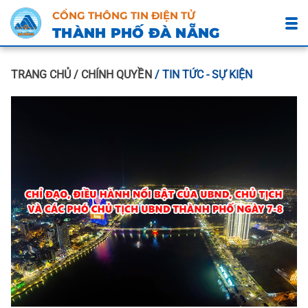
CỔNG THÔNG TIN ĐIỆN TỬ
THÀNH PHỐ ĐÀ NẴNG
TRANG CHỦ
/ CHÍNH QUYỀN
/ TIN TỨC - SỰ KIỆN