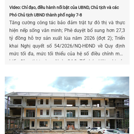
Video: Chỉ đạo, điều hành nổi bật của UBND, Chủ tịch và các
Phó Chủ tịch UBND thành phố ngày 7-8
Tăng cường công tác bảo đảm trật tự đô thị và thực
hiện nếp sống văn minh; Phê duyệt bổ sung hơn 27,3
tỷ đồng hỗ trợ sản xuất lúa năm 2026 (đợt 2); Triển
khai Nghị quyết số 54/2026/NQ-HĐND về Quy định
mức tối đa, mức tối thiểu của hệ số điều chỉnh mức
biến động thị trường; Ngày 24-9: Tổ chức Hội nghị xúc
tiến phát triển các ngành công nghiệp văn hóa…là
những chỉ đạo, điều hành nổi bật của UBND, Chủ tịch
và các Phó Chủ tịch UBND thành phố ngày 07-8.