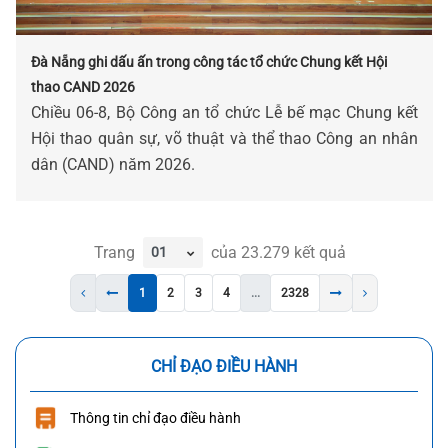
Đà Nẵng ghi dấu ấn trong công tác tổ chức Chung kết Hội
thao CAND 2026
Chiều 06-8, Bộ Công an tổ chức Lễ bế mạc Chung kết
Hội thao quân sự, võ thuật và thể thao Công an nhân
dân (CAND) năm 2026.
Trang
của
23.279
kết quả
1
2
3
4
...
2328
CHỈ ĐẠO ĐIỀU HÀNH
Thông tin chỉ đạo điều hành