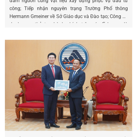
đảm nguồn cung vật liệu xây dựng phục vụ đầu tư
công; Tiếp nhận nguyên trạng Trường Phổ thông
Hermann Gmeiner về Sở Giáo dục và Đào tạo; Công bố
danh mục thủ tục hành chính trên các lĩnh vực…là
những chỉ đạo, điều hành nổi bật của UBND, Chủ tịch
và các Phó Chủ tịch UBND thành phố ngày 06-8.