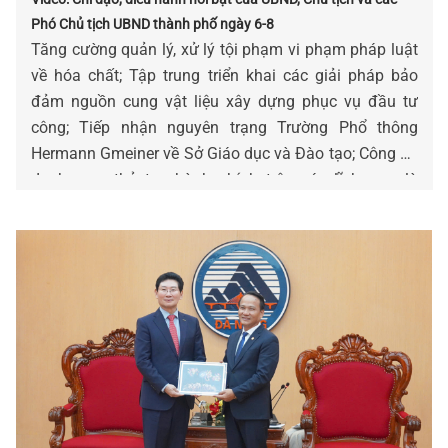
Phó Chủ tịch UBND thành phố ngày 6-8
Tăng cường quản lý, xử lý tội phạm vi phạm pháp luật
về hóa chất; Tập trung triển khai các giải pháp bảo
đảm nguồn cung vật liệu xây dựng phục vụ đầu tư
công; Tiếp nhận nguyên trạng Trường Phổ thông
Hermann Gmeiner về Sở Giáo dục và Đào tạo; Công bố
danh mục thủ tục hành chính trên các lĩnh vực…là
những chỉ đạo, điều hành nổi bật của UBND, Chủ tịch
và các Phó Chủ tịch UBND thành phố ngày 06-8.