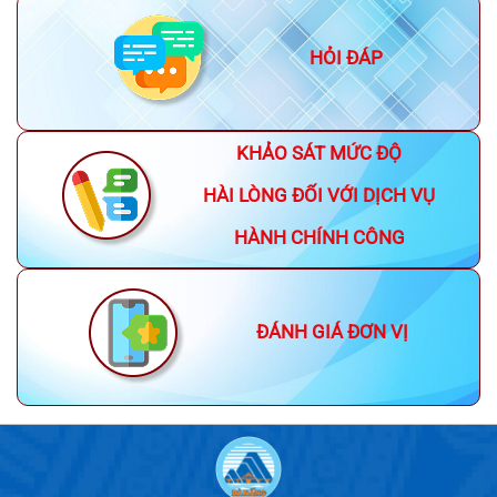
HỎI ĐÁP
KHẢO SÁT MỨC ĐỘ
HÀI LÒNG ĐỐI VỚI DỊCH VỤ
HÀNH CHÍNH CÔNG
ĐÁNH GIÁ ĐƠN VỊ