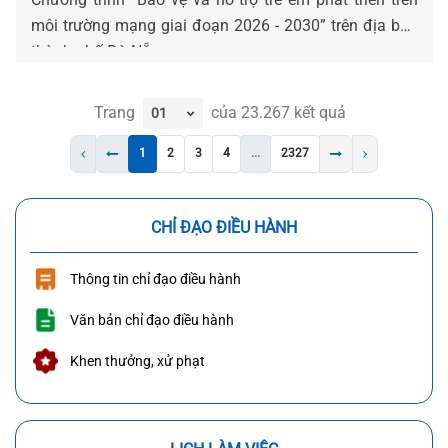
môi trường mạng giai đoạn 2026 - 2030” trên địa bàn
thành phố Đà Nẵng.
Trang
của
23.267
kết quả
1
2
3
4
...
2327
CHỈ ĐẠO ĐIỀU HÀNH
Thông tin chỉ đạo điều hành
Văn bản chỉ đạo điều hành
Khen thưởng, xử phạt