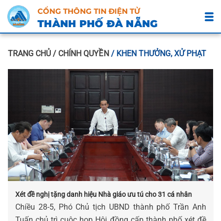
CỔNG THÔNG TIN ĐIỆN TỬ
THÀNH PHỐ ĐÀ NẴNG
TRANG CHỦ
/ CHÍNH QUYỀN
/ KHEN THƯỞNG, XỬ PHẠT
Xét đề nghị tặng danh hiệu Nhà giáo ưu tú cho 31 cá nhân
Chiều 28-5, Phó Chủ tịch UBND thành phố Trần Anh
Tuấn chủ trì cuộc họp Hội đồng cấp thành phố xét đề